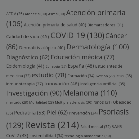
Atención primaria
AEDV
(35)
Alopecia
(30)
Asma
(30)
(106)
Atención primaria de salud
(40)
Biomarcadores
(31)
COVID-19
(130)
Cáncer
Calidad de vida
(45)
Dermatología
(100)
(86)
Dermatitis atópica
(40)
Educación médica
(77)
Diagnóstico
(62)
España
(48)
Epidemiología
(41)
Estudiantes de
Epilepsia
(27)
estudio
(78)
Ictus
(35)
medicina
(33)
Formación
(34)
Gestión
(27)
Innovación
(46)
Inmunoterapia
(37)
Inteligencia artificial
(35)
Melanoma
(110)
Investigación
(90)
Obesidad
Niños
(31)
mercado
(28)
Mortalidad
(28)
Multiple sclerosis
(30)
Psoriasis
Piel
(62)
Pediatría
(53)
(35)
Prevención
(34)
Revista
(214)
(129)
SARS-
Salud mental
(32)
CoV-2
(43)
sostenibilidad
(34)
tecnología alimentaria
(30)