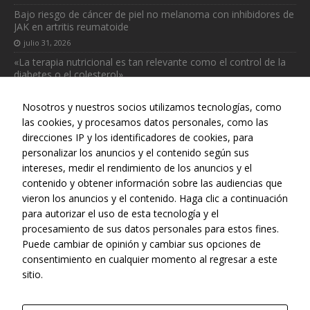
Bajo riesgo de cáncer de piel no melanoma con inhibidores de
JAK en artritis reumatoide
Necesarias
julio 31, 2026
Estas
«La terapia nutricional es tan relevante como el control de la
cookies no
diabetes o el colesterol»
son
opcionales.
julio 31, 2026
Son
Nosotros y nuestros socios utilizamos tecnologías, como
necesarias
las cookies, y procesamos datos personales, como las
para que
direcciones IP y los identificadores de cookies, para
funcione la
personalizar los anuncios y el contenido según sus
web.
intereses, medir el rendimiento de los anuncios y el
Web realizada con el patrocinio del Centro Español de Derechos
contenido y obtener información sobre las audiencias que
Reprográficos
vieron los anuncios y el contenido. Haga clic a continuación
Estadísticas
para autorizar el uso de esta tecnología y el
Para que
procesamiento de sus datos personales para estos fines.
podamos
mejorar la
Puede cambiar de opinión y cambiar sus opciones de
funcionalidad
consentimiento en cualquier momento al regresar a este
y estructura
sitio.
de la web, en
base a cómo
se usa la web.