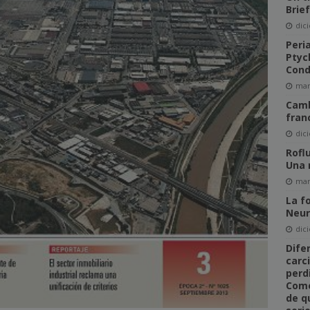
Brie
dic
Peri
Ptyc
Cond
mar
Camb
fran
dic
Rofl
Una 
mar
La f
Neur
dic
Dife
carc
perd
Come
de q