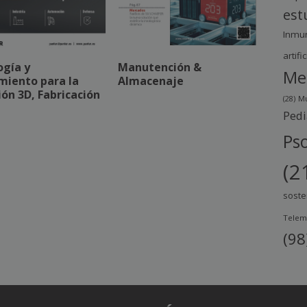
est
Inmu
artific
ogía y
Manutención &
Me
miento para la
Almacenaje
ón 3D, Fabricación
(28)
Mu
Pedi
Pso
(2
soste
Telem
(98