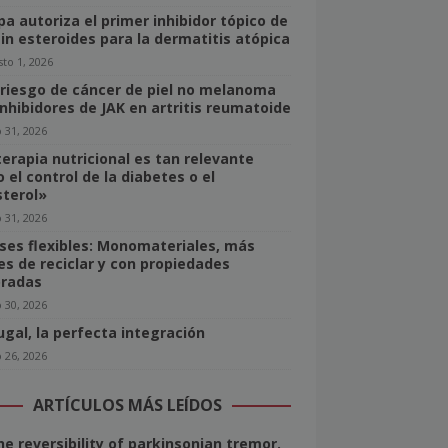
pa autoriza el primer inhibidor tópico de
sin esteroides para la dermatitis atópica
to 1, 2026
 riesgo de cáncer de piel no melanoma
inhibidores de JAK en artritis reumatoide
o 31, 2026
terapia nutricional es tan relevante
 el control de la diabetes o el
sterol»
o 31, 2026
ses flexibles: Monomateriales, más
les de reciclar y con propiedades
radas
o 30, 2026
ugal, la perfecta integración
o 26, 2026
ARTÍCULOS MÁS LEÍDOS
he reversibility of parkinsonian tremor.