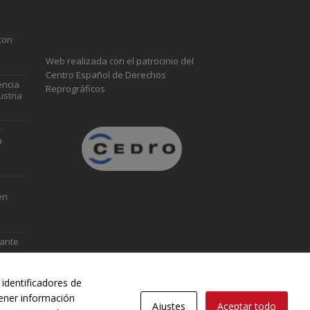
con
Web realizada con el patrocinio del
Centro Español de Derechos
encia
Reprográficos
ustria
r
a
en
vante
identificadores de
tener información
Ajustes
Aceptar todo