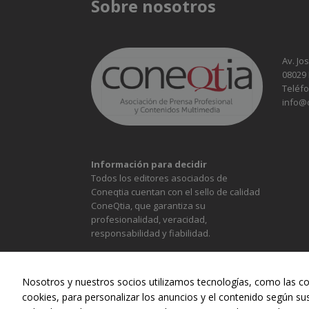
Sobre nosotros
Av. Jo
08029
Teléfo
info@
Información para decidir
Todos los editores asociados de
Coneqtia cuentan con el sello de calidad
ConeQtia, que garantiza su
profesionalidad, veracidad,
responsabilidad y fiabilidad.
Nosotros y nuestros socios utilizamos tecnologías, como las co
cookies, para personalizar los anuncios y el contenido según su