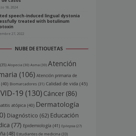
e de casos
zo 18, 2024
ated speech-induced lingual dystonia
essfully treated with botulinum
otoxin
iembre 27, 2022
NUBE DE ETIQUETAS
Atención
(35)
Alopecia
(30)
Asma
(30)
maria
(106)
Atención primaria de
Calidad de vida
(45)
(40)
Biomarcadores
(31)
VID-19
(130)
Cáncer
(86)
Dermatología
titis atópica
(40)
0)
Educación
Diagnóstico
(62)
ica
(77)
Epidemiología
(41)
Epilepsia
(27)
aña
(48)
Estudiantes de medicina
(33)