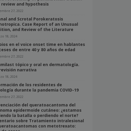
f review and hypothesis
iembre 27, 2022
anal and Scrotal Porokeratosis
hotropica. Case Report of an Unusual
ition, and Review of the Literature
zo 18, 2024
ios en el voice onset time en hablantes
ceses de entre 40 y 80 años de edad
iembre 27, 2022
umilast tópico y oral en dermatología.
revisión narrativa
zo 18, 2024
ormación de los residentes de
ología durante la pandemia COVID-19
iembre 27, 2022
renciación del queratoacantoma del
inoma epidermoide cutáneo: ¿estamos
iendo la batalla o perdiendo el norte?
ntario sobre Tratamiento intralesional
ueratoacantomas con metotrexato: