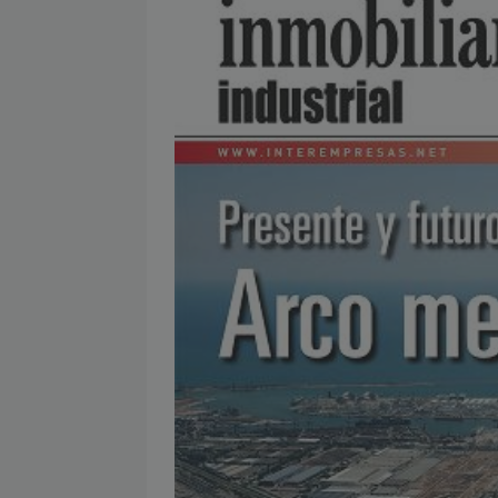
[ julio 2, 2026 ]
Nueva presidenta 
[ julio 2, 2026 ]
¿La búsqueda «zero
NOTICIAS
[ julio 2, 2026 ]
Cómo la APPEC acer
[ julio 2, 2026 ]
Reuters Institute D
mínimo histórico
NOTICIAS
[ julio 6, 2026 ]
Con la IA como prin
el mayor activo de los medios.