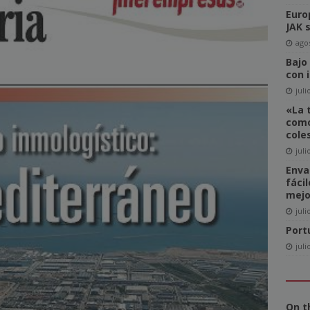
Euro
del Comité de Directores de WAN-IFRA
NOTICIAS
JAK 
-click» supone realmente una amenaza para el sector editorial?
agos
Bajo
con 
ca las revistas en catalán a más lectores
NOTICIAS
juli
«La 
igital News Report 2026: La confianza en las noticias llega a su
como
cole
juli
cipal acceso a la información, la confianza y la credibilidad serán
Enva
fáci
NOTICIAS
mejo
juli
Port
juli
On t