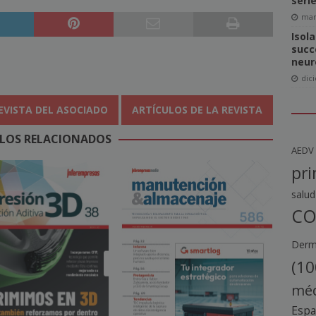
seri
mar
Isol
succ
neur
dic
EVISTA DEL ASOCIADO
ARTÍCULOS DE LA REVISTA
LOS RELACIONADOS
AEDV
pri
salud
CO
Derma
(10
méd
Esp