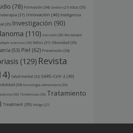
udio
(78)
Ictus
(35)
Formación
(34)
Gestión
(27)
Innovación
(46)
noterapia
(37)
Inteligencia
Investigación
(90)
ial
(35)
lanoma
(110)
mercado
(28)
Mortalidad
Obesidad
(35)
Niños
(31)
ltiple sclerosis
(30)
Piel
(62)
atría
(53)
Prevención
(34)
Revista
riasis
(129)
14)
SARS-CoV-2
(43)
Salud mental
(32)
nibilidad
(34)
tecnología alimentaria
(30)
Tratamiento
edicina
(30)
Tendencias
(30)
)
Treatment
(39)
Vitíligo
(27)