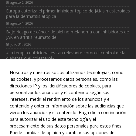
agosto 2, 2026
Europa autoriza el primer inhibidor tópico de JAK sin esteroides
para la dermatitis atópica
agosto 1, 2026
Bajo riesgo de cáncer de piel no melanoma con inhibidores de
JAK en artritis reumatoide
julio 31, 2026
«La terapia nutricional es tan relevante como el control de la
diabetes o el colesterol»
julio 31, 2026
Nosotros y nuestros socios utilizamos tecnologías, como
las cookies, y procesamos datos personales, como las
direcciones IP y los identificadores de cookies, para
personalizar los anuncios y el contenido según sus
intereses, medir el rendimiento de los anuncios y el
Web realizada con el patrocinio del Centro Español de Derechos
contenido y obtener información sobre las audiencias que
Reprográficos
vieron los anuncios y el contenido. Haga clic a continuación
para autorizar el uso de esta tecnología y el
procesamiento de sus datos personales para estos fines.
Puede cambiar de opinión y cambiar sus opciones de