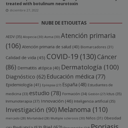
treated with botulinum neurotoxin
diciembre 27, 2022
NUBE DE ETIQUETAS
Atención primaria
AEDV
(35)
Alopecia
(30)
Asma
(30)
(106)
Atención primaria de salud
(40)
Biomarcadores
(31)
COVID-19
(130)
Cáncer
Calidad de vida
(45)
Dermatología
(100)
(86)
Dermatitis atópica
(40)
Educación médica
(77)
Diagnóstico
(62)
España
(48)
Epidemiología
(41)
Estudiantes de
Epilepsia
(27)
estudio
(78)
Ictus
(35)
medicina
(33)
Formación
(34)
Gestión
(27)
Innovación
(46)
Inmunoterapia
(37)
Inteligencia artificial
(35)
Melanoma
(110)
Investigación
(90)
Obesidad
Niños
(31)
mercado
(28)
Mortalidad
(28)
Multiple sclerosis
(30)
Psoriasis
Piel
(62)
Pediatría
(53)