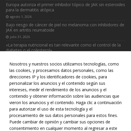
Europa autoriza el primer inhibidor tópico de JAK sin esteroides
para la dermatitis atópica
agosto 1, 2026
Bajo riesgo de cáncer de piel no melanoma con inhibidores de
JAK en artritis reumatoide
julio 31, 2026
«La terapia nutricional es tan relevante como el control de la
diabetes o el colesterol»
julio 31, 2026
Nosotros y nuestros socios utilizamos tecnologías, como
las cookies, y procesamos datos personales, como las
direcciones IP y los identificadores de cookies, para
personalizar los anuncios y el contenido según sus
intereses, medir el rendimiento de los anuncios y el
Web realizada con el patrocinio del Centro Español de Derechos
contenido y obtener información sobre las audiencias que
Reprográficos
vieron los anuncios y el contenido. Haga clic a continuación
para autorizar el uso de esta tecnología y el
procesamiento de sus datos personales para estos fines.
Puede cambiar de opinión y cambiar sus opciones de
consentimiento en cualquier momento al regresar a este