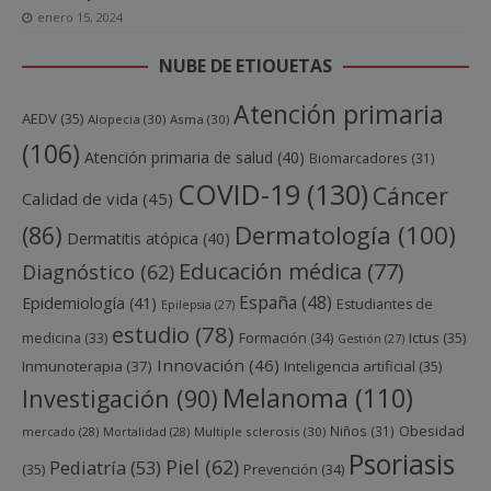
enero 15, 2024
NUBE DE ETIQUETAS
Atención primaria
AEDV
(35)
Alopecia
(30)
Asma
(30)
(106)
Atención primaria de salud
(40)
Biomarcadores
(31)
COVID-19
(130)
Cáncer
Calidad de vida
(45)
Dermatología
(100)
(86)
Dermatitis atópica
(40)
Educación médica
(77)
Diagnóstico
(62)
España
(48)
Epidemiología
(41)
Estudiantes de
Epilepsia
(27)
estudio
(78)
Ictus
(35)
medicina
(33)
Formación
(34)
Gestión
(27)
Innovación
(46)
Inmunoterapia
(37)
Inteligencia artificial
(35)
Melanoma
(110)
Investigación
(90)
Obesidad
Niños
(31)
mercado
(28)
Mortalidad
(28)
Multiple sclerosis
(30)
Psoriasis
Piel
(62)
Pediatría
(53)
(35)
Prevención
(34)