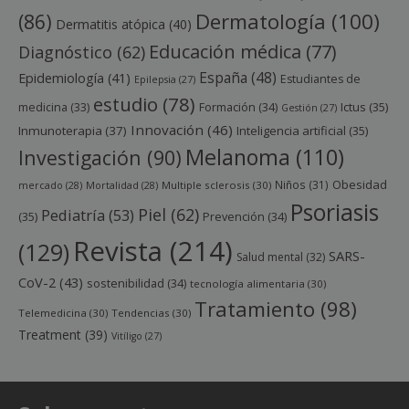
Dermatología
(100)
(86)
Dermatitis atópica
(40)
Educación médica
(77)
Diagnóstico
(62)
España
(48)
Epidemiología
(41)
Estudiantes de
Epilepsia
(27)
estudio
(78)
Ictus
(35)
medicina
(33)
Formación
(34)
Gestión
(27)
Innovación
(46)
Inmunoterapia
(37)
Inteligencia artificial
(35)
Melanoma
(110)
Investigación
(90)
Obesidad
Niños
(31)
mercado
(28)
Mortalidad
(28)
Multiple sclerosis
(30)
Psoriasis
Piel
(62)
Pediatría
(53)
(35)
Prevención
(34)
Revista
(214)
(129)
SARS-
Salud mental
(32)
CoV-2
(43)
sostenibilidad
(34)
tecnología alimentaria
(30)
Tratamiento
(98)
Telemedicina
(30)
Tendencias
(30)
Treatment
(39)
Vitíligo
(27)