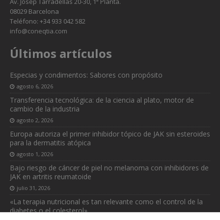
Av. Josep Tarradellas 20-30, 1ª Planta.
08029 Barcelona
Teléfono: +34 933 042 582
info@coneqtia.com
Últimos artículos
Especias y condimentos: Sabores con propósito
agosto 6, 2026
Transferencia tecnológica: de la ciencia al plato, motor de
cambio de la industria
agosto 2, 2026
Europa autoriza el primer inhibidor tópico de JAK sin esteroides
para la dermatitis atópica
agosto 1, 2026
Bajo riesgo de cáncer de piel no melanoma con inhibidores de
JAK en artritis reumatoide
julio 31, 2026
«La terapia nutricional es tan relevante como el control de la
diabetes o el colesterol»