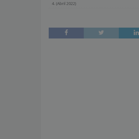
4. (Abril 2022)
[ julio 2, 2026 ]
Nueva presidenta 
[ julio 2, 2026 ]
¿La búsqueda «zero
NOTICIAS
[ julio 2, 2026 ]
Cómo la APPEC acer
[ julio 2, 2026 ]
Reuters Institute D
mínimo histórico
NOTICIAS
[ julio 6, 2026 ]
Con la IA como prin
el mayor activo de los medios.