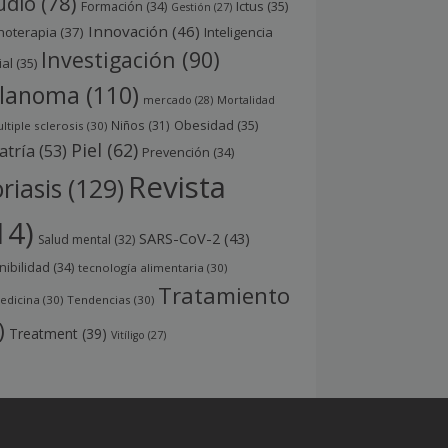
udio
(78)
Ictus
(35)
Formación
(34)
Gestión
(27)
Innovación
(46)
noterapia
(37)
Inteligencia
Investigación
(90)
ial
(35)
lanoma
(110)
mercado
(28)
Mortalidad
Obesidad
(35)
Niños
(31)
ltiple sclerosis
(30)
Piel
(62)
atría
(53)
Prevención
(34)
Revista
riasis
(129)
14)
SARS-CoV-2
(43)
Salud mental
(32)
nibilidad
(34)
tecnología alimentaria
(30)
Tratamiento
edicina
(30)
Tendencias
(30)
)
Treatment
(39)
Vitíligo
(27)