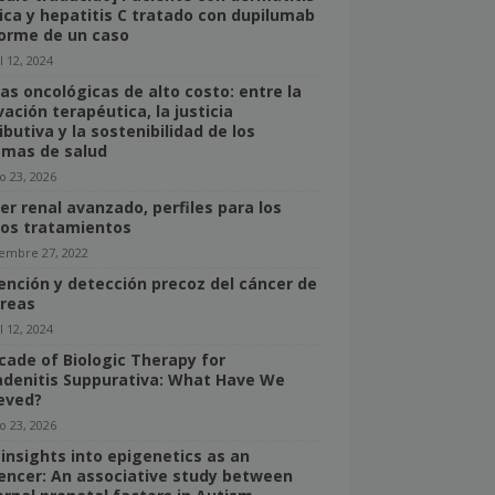
ica y hepatitis C tratado con dupilumab
forme de un caso
l 12, 2024
as oncológicas de alto costo: entre la
ación terapéutica, la justicia
ibutiva y la sostenibilidad de los
emas de salud
o 23, 2026
er renal avanzado, perfiles para los
os tratamientos
iembre 27, 2022
ención y detección precoz del cáncer de
reas
l 12, 2024
cade of Biologic Therapy for
adenitis Suppurativa: What Have We
eved?
o 23, 2026
insights into epigenetics as an
uencer: An associative study between