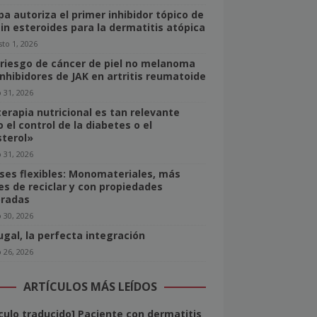
pa autoriza el primer inhibidor tópico de
sin esteroides para la dermatitis atópica
to 1, 2026
 riesgo de cáncer de piel no melanoma
inhibidores de JAK en artritis reumatoide
o 31, 2026
terapia nutricional es tan relevante
 el control de la diabetes o el
sterol»
o 31, 2026
ses flexibles: Monomateriales, más
les de reciclar y con propiedades
radas
o 30, 2026
ugal, la perfecta integración
o 26, 2026
ARTÍCULOS MÁS LEÍDOS
ículo traducido] Paciente con dermatitis