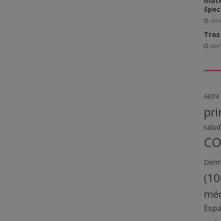
mate
Spec
dic
Tras
abri
AEDV
pri
salud
CO
Derma
(10
méd
Esp