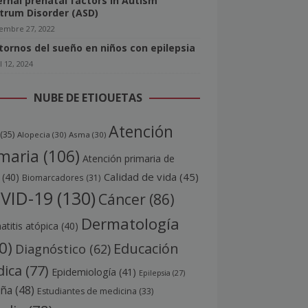
rnal prenatal factors in Autism
trum Disorder (ASD)
iembre 27, 2022
tornos del sueño en niños con epilepsia
l 12, 2024
NUBE DE ETIQUETAS
Atención
(35)
Alopecia
(30)
Asma
(30)
maria
(106)
Atención primaria de
Calidad de vida
(45)
(40)
Biomarcadores
(31)
VID-19
(130)
Cáncer
(86)
Dermatología
titis atópica
(40)
0)
Educación
Diagnóstico
(62)
ica
(77)
Epidemiología
(41)
Epilepsia
(27)
aña
(48)
Estudiantes de medicina
(33)