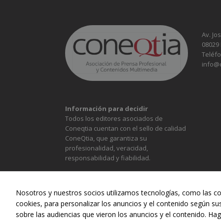
Av. Jo
08029
Teléfo
info@
Información para decidir
Todos los editores asociados de
Coneqtia cuentan con el sello de calidad
ConeQtia, que garantiza su
profesionalidad, veracidad,
responsabilidad y fiabilidad.
Nosotros y nuestros socios utilizamos tecnologías, como las co
cookies, para personalizar los anuncios y el contenido según su
sobre las audiencias que vieron los anuncios y el contenido. Hag
ALIMENTACIÓN
CONST