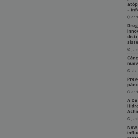
atóp
– in
abri
Drog
innov
distr
sist
juni
Cánc
nuev
dic
Prev
pánc
abri
A De
Hidr
Achi
juni
New 
infl