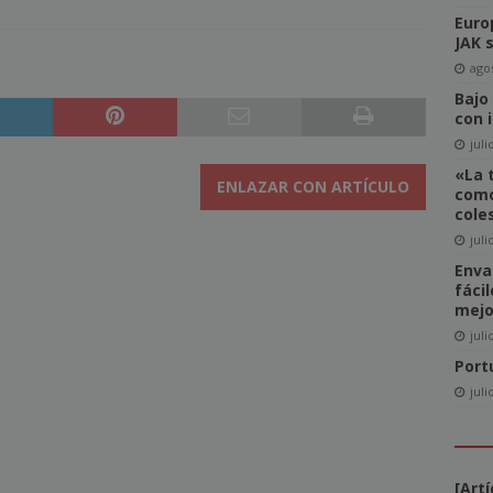
Euro
del Comité de Directores de WAN-IFRA
NOTICIAS
JAK 
-click» supone realmente una amenaza para el sector editorial?
agos
Bajo
con 
ca las revistas en catalán a más lectores
NOTICIAS
juli
«La 
igital News Report 2026: La confianza en las noticias llega a su
ENLAZAR CON ARTÍCULO
como
cole
juli
cipal acceso a la información, la confianza y la credibilidad serán
Enva
fáci
NOTICIAS
mejo
juli
Port
juli
[Art