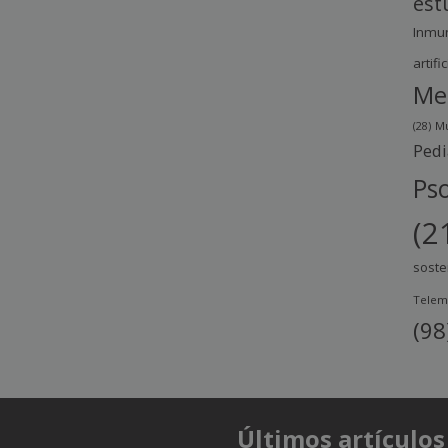
est
Inmu
artific
Me
(28)
Mu
Pedi
Pso
(2
soste
Telem
(98
Últimos artículos