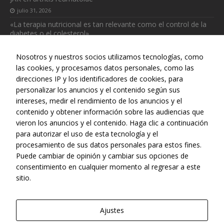
julio 31, 2026
«La terapia nutricional es tan relevante como el control de la
diabetes o el colesterol»
julio 31, 2026
Nosotros y nuestros socios utilizamos tecnologías, como
las cookies, y procesamos datos personales, como las
direcciones IP y los identificadores de cookies, para
personalizar los anuncios y el contenido según sus
intereses, medir el rendimiento de los anuncios y el
Web realizada con el patrocinio del Centro Español de Derechos
contenido y obtener información sobre las audiencias que
Reprográficos
vieron los anuncios y el contenido. Haga clic a continuación
para autorizar el uso de esta tecnología y el
procesamiento de sus datos personales para estos fines.
Puede cambiar de opinión y cambiar sus opciones de
consentimiento en cualquier momento al regresar a este
sitio.
Ajustes