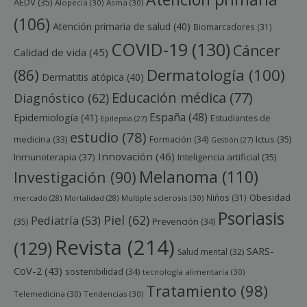
AEDV
(35)
Alopecia
(30)
Asma
(30)
(106)
Atención primaria de salud
(40)
Biomarcadores
(31)
COVID-19
(130)
Cáncer
Calidad de vida
(45)
Dermatología
(100)
(86)
Dermatitis atópica
(40)
Educación médica
(77)
Diagnóstico
(62)
España
(48)
Epidemiología
(41)
Estudiantes de
Epilepsia
(27)
estudio
(78)
Ictus
(35)
medicina
(33)
Formación
(34)
Gestión
(27)
Innovación
(46)
Inmunoterapia
(37)
Inteligencia artificial
(35)
Melanoma
(110)
Investigación
(90)
Obesidad
Niños
(31)
mercado
(28)
Mortalidad
(28)
Multiple sclerosis
(30)
Psoriasis
Piel
(62)
Pediatría
(53)
(35)
Prevención
(34)
Revista
(214)
(129)
SARS-
Salud mental
(32)
CoV-2
(43)
sostenibilidad
(34)
tecnología alimentaria
(30)
Tratamiento
(98)
Telemedicina
(30)
Tendencias
(30)