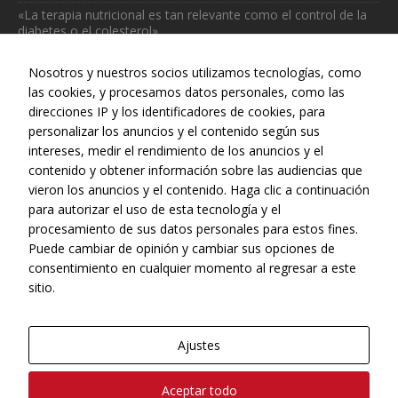
Necesarias
«La terapia nutricional es tan relevante como el control de la
diabetes o el colesterol»
Estas
cookies no
julio 31, 2026
son
Nosotros y nuestros socios utilizamos tecnologías, como
opcionales.
las cookies, y procesamos datos personales, como las
Son
direcciones IP y los identificadores de cookies, para
necesarias
personalizar los anuncios y el contenido según sus
para que
intereses, medir el rendimiento de los anuncios y el
funcione la
Web realizada con el patrocinio del Centro Español de Derechos
web.
contenido y obtener información sobre las audiencias que
Reprográficos
vieron los anuncios y el contenido. Haga clic a continuación
para autorizar el uso de esta tecnología y el
Estadísticas
procesamiento de sus datos personales para estos fines.
Para que
Puede cambiar de opinión y cambiar sus opciones de
podamos
consentimiento en cualquier momento al regresar a este
mejorar la
sitio.
funcionalidad
y estructura
de la web, en
Ajustes
base a cómo
se usa la web.
© Copyright, 2022 - CONEQTIA.
Aceptar todo