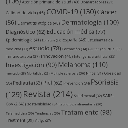
(106)
Atención primaria de salud
(40)
Biomarcadores
(31)
COVID-19
(130)
Cáncer
Calidad de vida
(45)
Dermatología
(100)
(86)
Dermatitis atópica
(40)
Educación médica
(77)
Diagnóstico
(62)
España
(48)
Epidemiología
(41)
Estudiantes de
Epilepsia
(27)
estudio
(78)
Ictus
(35)
medicina
(33)
Formación
(34)
Gestión
(27)
Innovación
(46)
Inmunoterapia
(37)
Inteligencia artificial
(35)
Melanoma
(110)
Investigación
(90)
Obesidad
Niños
(31)
mercado
(28)
Mortalidad
(28)
Multiple sclerosis
(30)
Psoriasis
Piel
(62)
Pediatría
(53)
(35)
Prevención
(34)
Revista
(214)
(129)
SARS-
Salud mental
(32)
CoV-2
(43)
sostenibilidad
(34)
tecnología alimentaria
(30)
Tratamiento
(98)
Telemedicina
(30)
Tendencias
(30)
Treatment
(39)
Vitíligo
(27)