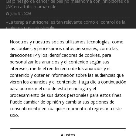
Bajo riesgo de cáncer de piel no melanoma con inhibidores de
JAK en artritis reumatoide
julio 31, 2026
«La terapia nutricional es tan relevante como el control de la
diabetes o el colesterol»
julio 31, 2026
Nosotros y nuestros socios utilizamos tecnologías, como
las cookies, y procesamos datos personales, como las
direcciones IP y los identificadores de cookies, para
personalizar los anuncios y el contenido según sus
intereses, medir el rendimiento de los anuncios y el
Web realizada con el patrocinio del Centro Español de Derechos
contenido y obtener información sobre las audiencias que
Reprográficos
vieron los anuncios y el contenido. Haga clic a continuación
para autorizar el uso de esta tecnología y el
procesamiento de sus datos personales para estos fines.
Puede cambiar de opinión y cambiar sus opciones de
consentimiento en cualquier momento al regresar a este
sitio.
Ajustes