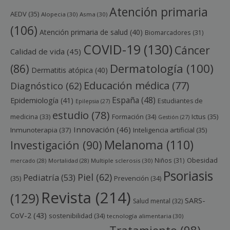
Atención primaria
AEDV
(35)
Alopecia
(30)
Asma
(30)
(106)
Atención primaria de salud
(40)
Biomarcadores
(31)
COVID-19
(130)
Cáncer
Calidad de vida
(45)
Dermatología
(100)
(86)
Dermatitis atópica
(40)
Educación médica
(77)
Diagnóstico
(62)
España
(48)
Epidemiología
(41)
Estudiantes de
Epilepsia
(27)
estudio
(78)
Ictus
(35)
medicina
(33)
Formación
(34)
Gestión
(27)
Innovación
(46)
Inmunoterapia
(37)
Inteligencia artificial
(35)
Melanoma
(110)
Investigación
(90)
Obesidad
Niños
(31)
mercado
(28)
Mortalidad
(28)
Multiple sclerosis
(30)
Psoriasis
Piel
(62)
Pediatría
(53)
(35)
Prevención
(34)
Revista
(214)
(129)
SARS-
Salud mental
(32)
CoV-2
(43)
sostenibilidad
(34)
tecnología alimentaria
(30)