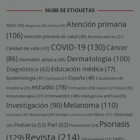
NUBE DE ETIQUETAS
Atención primaria
AEDV
(35)
Alopecia
(30)
Asma
(30)
(106)
Atención primaria de salud
(40)
Biomarcadores
(31)
COVID-19
(130)
Cáncer
Calidad de vida
(45)
Dermatología
(100)
(86)
Dermatitis atópica
(40)
Educación médica
(77)
Diagnóstico
(62)
España
(48)
Epidemiología
(41)
Estudiantes de
Epilepsia
(27)
estudio
(78)
Ictus
(35)
medicina
(33)
Formación
(34)
Gestión
(27)
Innovación
(46)
Inmunoterapia
(37)
Inteligencia artificial
(35)
Melanoma
(110)
Investigación
(90)
Obesidad
Niños
(31)
mercado
(28)
Mortalidad
(28)
Multiple sclerosis
(30)
Psoriasis
Piel
(62)
Pediatría
(53)
(35)
Prevención
(34)
Revista
(214)
(129)
SARS-
Salud mental
(32)