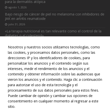
para la dermatitis atópica
agosto 1, 2026
Bajo riesgo de cáncer de piel no melanoma con inhibidores de
JAK en artritis reumatoide
julio 31, 2026
«La terapia nutricional es tan relevante como el control de la
diabetes o el colesterol»
julio 31, 2026
Nosotros y nuestros socios utilizamos tecnologías, como
las cookies, y procesamos datos personales, como las
direcciones IP y los identificadores de cookies, para
personalizar los anuncios y el contenido según sus
intereses, medir el rendimiento de los anuncios y el
Web realizada con el patrocinio del Centro Español de Derechos
contenido y obtener información sobre las audiencias que
Reprográficos
vieron los anuncios y el contenido. Haga clic a continuación
para autorizar el uso de esta tecnología y el
procesamiento de sus datos personales para estos fines.
Puede cambiar de opinión y cambiar sus opciones de
consentimiento en cualquier momento al regresar a este
sitio.