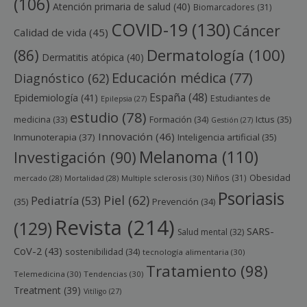
(106)
Atención primaria de salud
(40)
Biomarcadores
(31)
COVID-19
(130)
Cáncer
Calidad de vida
(45)
Dermatología
(100)
(86)
Dermatitis atópica
(40)
Educación médica
(77)
Diagnóstico
(62)
España
(48)
Epidemiología
(41)
Estudiantes de
Epilepsia
(27)
estudio
(78)
Ictus
(35)
medicina
(33)
Formación
(34)
Gestión
(27)
Innovación
(46)
Inmunoterapia
(37)
Inteligencia artificial
(35)
Melanoma
(110)
Investigación
(90)
Obesidad
Niños
(31)
mercado
(28)
Mortalidad
(28)
Multiple sclerosis
(30)
Psoriasis
Piel
(62)
Pediatría
(53)
(35)
Prevención
(34)
Revista
(214)
(129)
SARS-
Salud mental
(32)
CoV-2
(43)
sostenibilidad
(34)
tecnología alimentaria
(30)
Tratamiento
(98)
Telemedicina
(30)
Tendencias
(30)
Treatment
(39)
Vitíligo
(27)