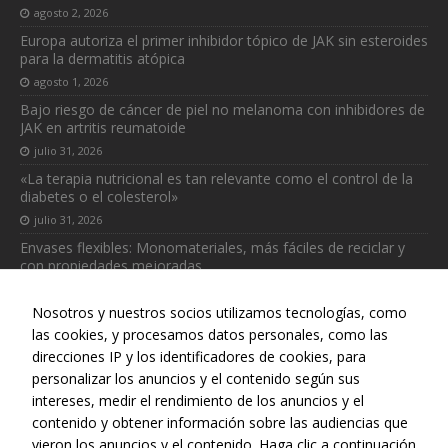
agosto 2, 2026
y estructura
de la web, en
Europa autoriza el primer inhibidor tópico de JAK sin esteroides
base a cómo
para la dermatitis atópica
se usa la web.
agosto 1, 2026
Bajo riesgo de cáncer de piel no melanoma con inhibidores de
JAK en artritis reumatoide
julio 31, 2026
«La terapia nutricional es tan relevante como el control de la
diabetes o el colesterol»
julio 31, 2026
Envases flexibles: Monomateriales, más fáciles de reciclar y
con propiedades mejoradas
julio 30, 2026
Nosotros y nuestros socios utilizamos tecnologías, como
las cookies, y procesamos datos personales, como las
direcciones IP y los identificadores de cookies, para
personalizar los anuncios y el contenido según sus
intereses, medir el rendimiento de los anuncios y el
Web realizada con el patrocinio del Centro Español de Derechos
contenido y obtener información sobre las audiencias que
Reprográficos
vieron los anuncios y el contenido. Haga clic a continuación