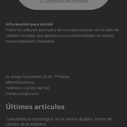
Información para decidir
Todos los editores asociados de Coneqtia cuentan con el sello de
calidad ConeQtia, que garantiza su profesionalidad, veracidad,
Necesarias
responsabilidad y fiabilidad.
Estas
cookies no
son
opcionales.
Son
necesarias
para que
Av. Josep Tarradellas 20-30, 1ª Planta.
funcione la
08029 Barcelona
web.
Teléfono: +34 933 042 582
info@coneqtia.com
Últimos artículos
Estadísticas
Para que
podamos
Transferencia tecnológica: de la ciencia al plato, motor de
mejorar la
cambio de la industria
funcionalidad