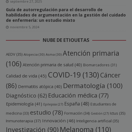
septiembre 27, 2025
Guía de autorregulación para el desarrollo de
habilidades de argumentación en la gestión del cuidado
de enfermería: un estudio mixto
noviembre 5, 2024
NUBE DE ETIQUETAS
Atención primaria
AEDV
(35)
Alopecia
(30)
Asma
(30)
(106)
Atención primaria de salud
(40)
Biomarcadores
(31)
COVID-19
(130)
Cáncer
Calidad de vida
(45)
Dermatología
(100)
(86)
Dermatitis atópica
(40)
Educación médica
(77)
Diagnóstico
(62)
España
(48)
Epidemiología
(41)
Estudiantes de
Epilepsia
(27)
estudio
(78)
Ictus
(35)
medicina
(33)
Formación
(34)
Gestión
(27)
Innovación
(46)
Inmunoterapia
(37)
Inteligencia artificial
(35)
Melanoma
(110)
Investigación
(90)