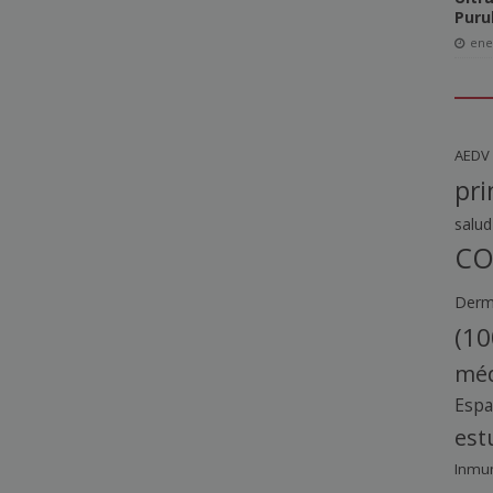
Puru
ene
AEDV
pri
salud
CO
Derma
(10
méd
Esp
est
Inmu