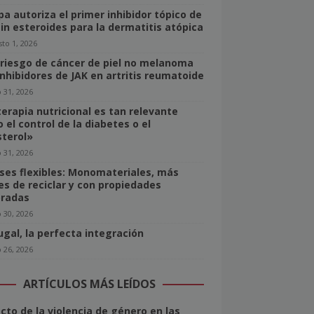
pa autoriza el primer inhibidor tópico de
sin esteroides para la dermatitis atópica
to 1, 2026
 riesgo de cáncer de piel no melanoma
inhibidores de JAK en artritis reumatoide
o 31, 2026
terapia nutricional es tan relevante
 el control de la diabetes o el
sterol»
o 31, 2026
ses flexibles: Monomateriales, más
les de reciclar y con propiedades
radas
o 30, 2026
ugal, la perfecta integración
o 26, 2026
ARTÍCULOS MÁS LEÍDOS
cto de la violencia de género en las