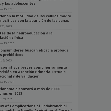
s y las adolescentes
ro 15, 2025
cionan la motilidad de las células madre
nocíticas con la aparición de las canas
l 21, 2023
tes de la neuroeducación a la
lación clínica
ro 15, 2025
consumidores buscan eficacia probada
os prebióticos
o 5, 2023
 cognitivos breves como herramienta
ecisión en Atención Primaria. Estudio
acional y de validación
ro 15, 2025
elanoma alcanzará a más de 8.000
onas en 2023
o 19, 2023
ew of Complications of Endobronchial
asound-Fine Needle Aspiration: A Case of