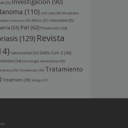
Investigación
(90)
ial
(35)
lanoma
(110)
mercado
(28)
Mortalidad
Obesidad
(35)
Niños
(31)
ltiple sclerosis
(30)
Piel
(62)
atría
(53)
Prevención
(34)
Revista
riasis
(129)
14)
SARS-CoV-2
(43)
Salud mental
(32)
nibilidad
(34)
tecnología alimentaria
(30)
Tratamiento
edicina
(30)
Tendencias
(30)
)
Treatment
(39)
Vitíligo
(27)
con