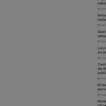
niña
ene
Rela
mela
abri
Apor
simu
ene
Los 
en l
may
Test
de d
pobl
ene
El m
pers
may
Revi
Ultr