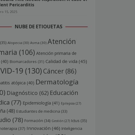
lent Pericarditis
ro 15, 2025
NUBE DE ETIQUETAS
Atención
(35)
Alopecia
(30)
Asma
(30)
maria
(106)
Atención primaria de
Calidad de vida
(45)
(40)
Biomarcadores
(31)
VID-19
(130)
Cáncer
(86)
Dermatología
titis atópica
(40)
0)
Educación
Diagnóstico
(62)
ica
(77)
Epidemiología
(41)
Epilepsia
(27)
aña
(48)
Estudiantes de medicina
(33)
udio
(78)
Ictus
(35)
Formación
(34)
Gestión
(27)
Innovación
(46)
noterapia
(37)
Inteligencia