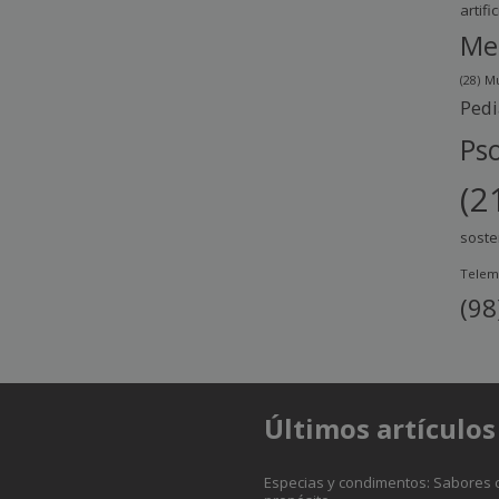
artific
Me
(28)
Mu
Pedi
Pso
(2
soste
Telem
(98
Últimos artículos
Especias y condimentos: Sabores 