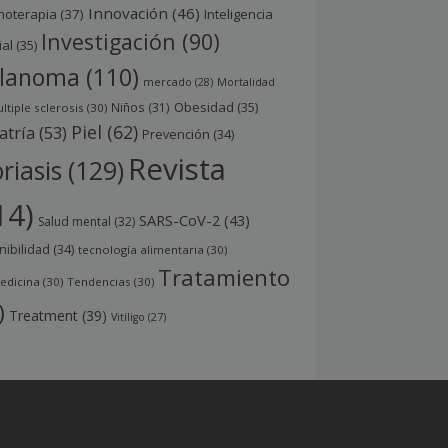
Innovación
(46)
noterapia
(37)
Inteligencia
Investigación
(90)
ial
(35)
lanoma
(110)
mercado
(28)
Mortalidad
Obesidad
(35)
Niños
(31)
ltiple sclerosis
(30)
Piel
(62)
atría
(53)
Prevención
(34)
Revista
riasis
(129)
14)
SARS-CoV-2
(43)
Salud mental
(32)
nibilidad
(34)
tecnología alimentaria
(30)
Tratamiento
edicina
(30)
Tendencias
(30)
)
Treatment
(39)
Vitíligo
(27)