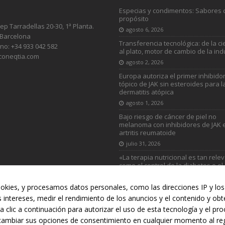
Especias y condimentos: Sabores 
propósito
sep Tarradellas 20-30, 1ª Planta.
agosto 6, 2026
 Barcelona
Transferencia tecnológica: de la ci
no: +34 933 042 582
al plato, motor de cambio de la ind
coneqtia.com
agosto 2, 2026
Europa autoriza el primer inhibido
tópico de JAK sin esteroides para l
dermatitis atópica
agosto 1, 2026
Bajo riesgo de cáncer de piel no
melanoma con inhibidores de JAK 
artritis reumatoide
julio 31, 2026
«La terapia nutricional es tan rele
como el control de la diabetes o el
colesterol»
julio 31, 2026
okies, y procesamos datos personales, como las direcciones IP y los 
s intereses, medir el rendimiento de los anuncios y el contenido y ob
a clic a continuación para autorizar el uso de esta tecnología y el p
RUCCIÓN
AUTOMOCIÓN
DEPORTES
DISTRIBUCIÓN
INDU
cambiar sus opciones de consentimiento en cualquier momento al regr