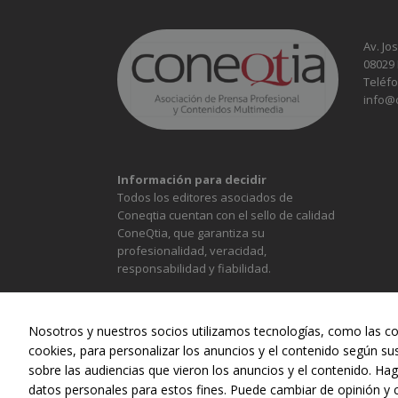
Av. Jo
08029
Teléfo
info@
Información para decidir
Todos los editores asociados de
Coneqtia cuentan con el sello de calidad
ConeQtia, que garantiza su
profesionalidad, veracidad,
responsabilidad y fiabilidad.
Nosotros y nuestros socios utilizamos tecnologías, como las co
cookies, para personalizar los anuncios y el contenido según su
sobre las audiencias que vieron los anuncios y el contenido. Hag
ALIMENTACIÓN
CONST
datos personales para estos fines. Puede cambiar de opinión y 