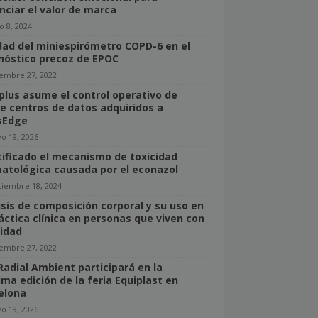
nciar el valor de marca
o 8, 2024
idad del miniespirómetro COPD-6 en el
nóstico precoz de EPOC
iembre 27, 2022
lus asume el control operativo de
e centros de datos adquiridos a
sEdge
o 19, 2026
tificado el mecanismo de toxicidad
atológica causada por el econazol
tiembre 18, 2024
isis de composición corporal y su uso en
ráctica clínica en personas que viven con
idad
iembre 27, 2022
Radial Ambient participará en la
ima edición de la feria Equiplast en
elona
o 19, 2026