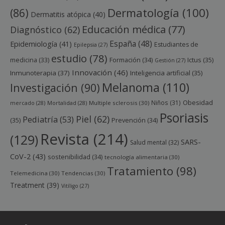
Dermatología
(100)
(86)
Dermatitis atópica
(40)
Educación médica
(77)
Diagnóstico
(62)
España
(48)
Epidemiología
(41)
Estudiantes de
Epilepsia
(27)
estudio
(78)
Ictus
(35)
medicina
(33)
Formación
(34)
Gestión
(27)
Innovación
(46)
Inmunoterapia
(37)
Inteligencia artificial
(35)
Melanoma
(110)
Investigación
(90)
Obesidad
Niños
(31)
mercado
(28)
Mortalidad
(28)
Multiple sclerosis
(30)
Psoriasis
Piel
(62)
Pediatría
(53)
(35)
Prevención
(34)
Revista
(214)
(129)
SARS-
Salud mental
(32)
CoV-2
(43)
sostenibilidad
(34)
tecnología alimentaria
(30)
Tratamiento
(98)
Telemedicina
(30)
Tendencias
(30)
Treatment
(39)
Vitíligo
(27)