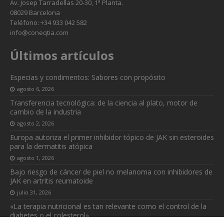
Av. Josep Tarradellas 20-30, 1ª Planta.
08029 Barcelona
Teléfono: +34 933 042 582
info@coneqtia.com
Últimos artículos
Especias y condimentos: Sabores con propósito
agosto 6, 2026
Transferencia tecnológica: de la ciencia al plato, motor de
cambio de la industria
agosto 2, 2026
Europa autoriza el primer inhibidor tópico de JAK sin esteroides
para la dermatitis atópica
agosto 1, 2026
Bajo riesgo de cáncer de piel no melanoma con inhibidores de
JAK en artritis reumatoide
julio 31, 2026
«La terapia nutricional es tan relevante como el control de la
diabetes o el colesterol»