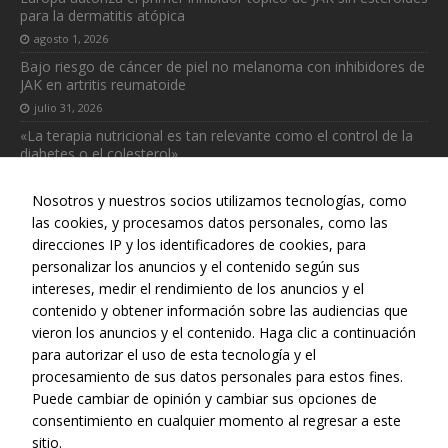
para la dermatitis atópica
agosto 1, 2026
Bajo riesgo de cáncer de piel no melanoma con inhibidores de
JAK en artritis reumatoide
julio 31, 2026
«La terapia nutricional es tan relevante como el control de la
diabetes o el colesterol»
julio 31, 2026
Nosotros y nuestros socios utilizamos tecnologías, como
las cookies, y procesamos datos personales, como las
direcciones IP y los identificadores de cookies, para
personalizar los anuncios y el contenido según sus
intereses, medir el rendimiento de los anuncios y el
Necesarias
Web realizada con el patrocinio del Centro Español de Derechos
contenido y obtener información sobre las audiencias que
Estas
Reprográficos
vieron los anuncios y el contenido. Haga clic a continuación
cookies no
para autorizar el uso de esta tecnología y el
son
procesamiento de sus datos personales para estos fines.
opcionales.
Son
Puede cambiar de opinión y cambiar sus opciones de
necesarias
consentimiento en cualquier momento al regresar a este
para que
sitio.