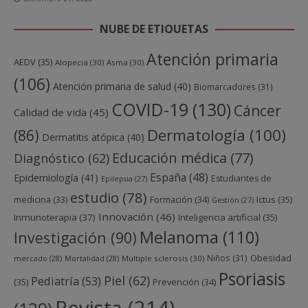
NUBE DE ETIQUETAS
Atención primaria
AEDV
(35)
Alopecia
(30)
Asma
(30)
(106)
Atención primaria de salud
(40)
Biomarcadores
(31)
COVID-19
(130)
Cáncer
Calidad de vida
(45)
Dermatología
(100)
(86)
Dermatitis atópica
(40)
Educación médica
(77)
Diagnóstico
(62)
España
(48)
Epidemiología
(41)
Estudiantes de
Epilepsia
(27)
estudio
(78)
Ictus
(35)
medicina
(33)
Formación
(34)
Gestión
(27)
Innovación
(46)
Inmunoterapia
(37)
Inteligencia artificial
(35)
Melanoma
(110)
Investigación
(90)
Obesidad
Niños
(31)
mercado
(28)
Mortalidad
(28)
Multiple sclerosis
(30)
Psoriasis
Piel
(62)
Pediatría
(53)
(35)
Prevención
(34)
Revista
(214)