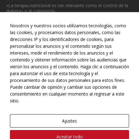
«La terapia nutricional es tan relevante como el control de la
diabetes o el colesterol»
julio 31, 2026
Nosotros y nuestros socios utilizamos tecnologías, como
las cookies, y procesamos datos personales, como las
direcciones IP y los identificadores de cookies, para
personalizar los anuncios y el contenido según sus
intereses, medir el rendimiento de los anuncios y el
Web realizada con el patrocinio del Centro Español de Derechos
contenido y obtener información sobre las audiencias que
Reprográficos
vieron los anuncios y el contenido. Haga clic a continuación
para autorizar el uso de esta tecnología y el
procesamiento de sus datos personales para estos fines.
Puede cambiar de opinión y cambiar sus opciones de
consentimiento en cualquier momento al regresar a este
sitio.
Ajustes
© Copyright, 2022 - CONEQTIA.
Aceptar todo