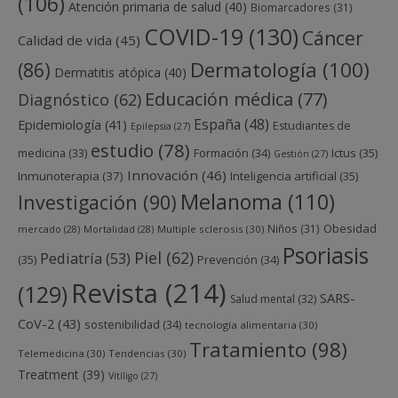
(106)
Atención primaria de salud
(40)
Biomarcadores
(31)
COVID-19
(130)
Cáncer
Calidad de vida
(45)
Dermatología
(100)
(86)
Dermatitis atópica
(40)
Educación médica
(77)
Diagnóstico
(62)
España
(48)
Epidemiología
(41)
Estudiantes de
Epilepsia
(27)
estudio
(78)
Ictus
(35)
medicina
(33)
Formación
(34)
Gestión
(27)
Innovación
(46)
Inmunoterapia
(37)
Inteligencia artificial
(35)
Melanoma
(110)
Investigación
(90)
Obesidad
Niños
(31)
mercado
(28)
Mortalidad
(28)
Multiple sclerosis
(30)
Psoriasis
Piel
(62)
Pediatría
(53)
(35)
Prevención
(34)
Revista
(214)
(129)
SARS-
Salud mental
(32)
CoV-2
(43)
sostenibilidad
(34)
tecnología alimentaria
(30)
Tratamiento
(98)
Telemedicina
(30)
Tendencias
(30)
Treatment
(39)
Vitíligo
(27)