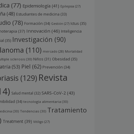
ica
(77)
Epidemiología
(41)
Epilepsia
(27)
aña
(48)
Estudiantes de medicina
(33)
udio
(78)
Ictus
(35)
Formación
(34)
Gestión
(27)
Innovación
(46)
noterapia
(37)
Inteligencia
Investigación
(90)
ial
(35)
lanoma
(110)
mercado
(28)
Mortalidad
Obesidad
(35)
Niños
(31)
ltiple sclerosis
(30)
Piel
(62)
atría
(53)
Prevención
(34)
Revista
riasis
(129)
14)
SARS-CoV-2
(43)
Salud mental
(32)
nibilidad
(34)
tecnología alimentaria
(30)
Tratamiento
edicina
(30)
Tendencias
(30)
)
Treatment
(39)
Vitíligo
(27)