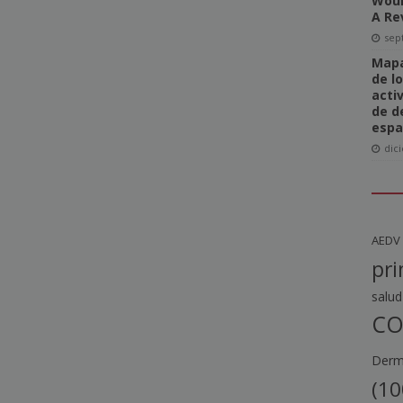
Woun
A Re
sep
Mapa
de l
acti
de d
espa
dic
AEDV
pri
salud
CO
Derma
(10