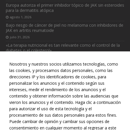
Europa autoriza el primer inhibidor tópico de JAK sin esteroides
para la dermatitis atópica
agosto 1, 2026
Bajo riesgo de cáncer de piel no melanoma con inhibidores de
JAK en artritis reumatoide
julio 31, 2026
«La terapia nutricional es tan relevante como el control de la
diabetes o el colesterol»
julio 31, 2026
Nosotros y nuestros socios utilizamos tecnologías, como
las cookies, y procesamos datos personales, como las
direcciones IP y los identificadores de cookies, para
personalizar los anuncios y el contenido según sus
intereses, medir el rendimiento de los anuncios y el
Web realizada con el patrocinio del Centro Español de Derechos
contenido y obtener información sobre las audiencias que
Reprográficos
vieron los anuncios y el contenido. Haga clic a continuación
para autorizar el uso de esta tecnología y el
procesamiento de sus datos personales para estos fines.
Puede cambiar de opinión y cambiar sus opciones de
consentimiento en cualquier momento al regresar a este