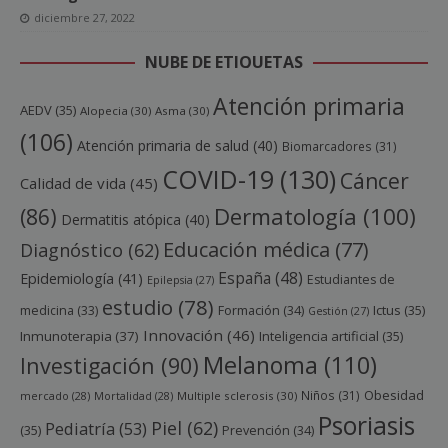
diciembre 27, 2022
NUBE DE ETIQUETAS
Atención primaria
AEDV
(35)
Alopecia
(30)
Asma
(30)
(106)
Atención primaria de salud
(40)
Biomarcadores
(31)
COVID-19
(130)
Cáncer
Calidad de vida
(45)
Dermatología
(100)
(86)
Dermatitis atópica
(40)
Educación médica
(77)
Diagnóstico
(62)
España
(48)
Epidemiología
(41)
Estudiantes de
Epilepsia
(27)
estudio
(78)
Ictus
(35)
medicina
(33)
Formación
(34)
Gestión
(27)
Innovación
(46)
Inmunoterapia
(37)
Inteligencia artificial
(35)
Melanoma
(110)
Investigación
(90)
Obesidad
Niños
(31)
mercado
(28)
Mortalidad
(28)
Multiple sclerosis
(30)
Psoriasis
Piel
(62)
Pediatría
(53)
(35)
Prevención
(34)