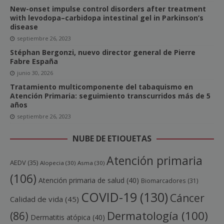
New-onset impulse control disorders after treatment
with levodopa–carbidopa intestinal gel in Parkinson’s
disease
septiembre 26, 2023
Stéphan Bergonzi, nuevo director general de Pierre
Fabre España
junio 30, 2026
Tratamiento multicomponente del tabaquismo en
Atención Primaria: seguimiento transcurridos más de 5
años
septiembre 26, 2023
NUBE DE ETIQUETAS
Atención primaria
AEDV
(35)
Alopecia
(30)
Asma
(30)
(106)
Atención primaria de salud
(40)
Biomarcadores
(31)
COVID-19
(130)
Cáncer
Calidad de vida
(45)
Dermatología
(100)
(86)
Dermatitis atópica
(40)