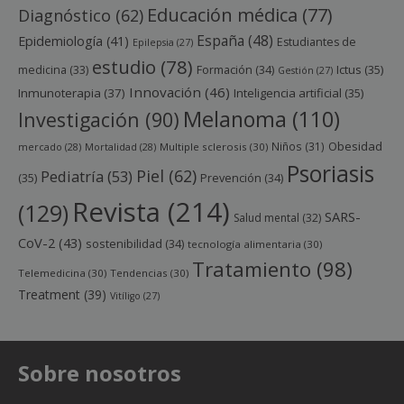
Educación médica
(77)
Diagnóstico
(62)
España
(48)
Epidemiología
(41)
Estudiantes de
Epilepsia
(27)
estudio
(78)
Ictus
(35)
medicina
(33)
Formación
(34)
Gestión
(27)
Innovación
(46)
Inmunoterapia
(37)
Inteligencia artificial
(35)
Melanoma
(110)
Investigación
(90)
Obesidad
Niños
(31)
mercado
(28)
Mortalidad
(28)
Multiple sclerosis
(30)
Psoriasis
Piel
(62)
Pediatría
(53)
(35)
Prevención
(34)
Revista
(214)
(129)
SARS-
Salud mental
(32)
CoV-2
(43)
sostenibilidad
(34)
tecnología alimentaria
(30)
Tratamiento
(98)
Telemedicina
(30)
Tendencias
(30)
Treatment
(39)
Vitíligo
(27)
Sobre nosotros