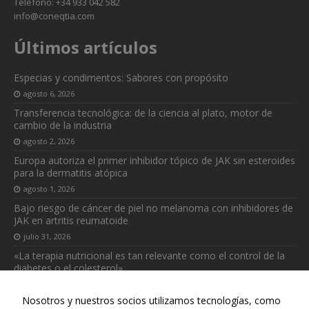
Teléfono: +34 933 042 582
info@coneqtia.com
Últimos artículos
Especias y condimentos: Sabores con propósito
agosto 6, 2026
Transferencia tecnológica: de la ciencia al plato, motor de
cambio de la industria
agosto 2, 2026
Europa autoriza el primer inhibidor tópico de JAK sin esteroides
para la dermatitis atópica
agosto 1, 2026
Bajo riesgo de cáncer de piel no melanoma con inhibidores de
JAK en artritis reumatoide
julio 31, 2026
«La terapia nutricional es tan relevante como el control de la
diabetes o el colesterol»
julio 31, 2026
Nosotros y nuestros socios utilizamos tecnologías, como