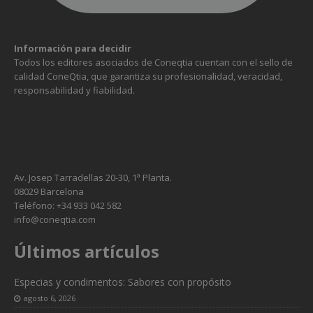
Información para decidir
Todos los editores asociados de Coneqtia cuentan con el sello de
calidad ConeQtia, que garantiza su profesionalidad, veracidad,
responsabilidad y fiabilidad.
Av. Josep Tarradellas 20-30, 1ª Planta.
08029 Barcelona
Teléfono: +34 933 042 582
info@coneqtia.com
Necesarias
Últimos artículos
Estas
cookies no
son
Especias y condimentos: Sabores con propósito
opcionales.
agosto 6, 2026
Son