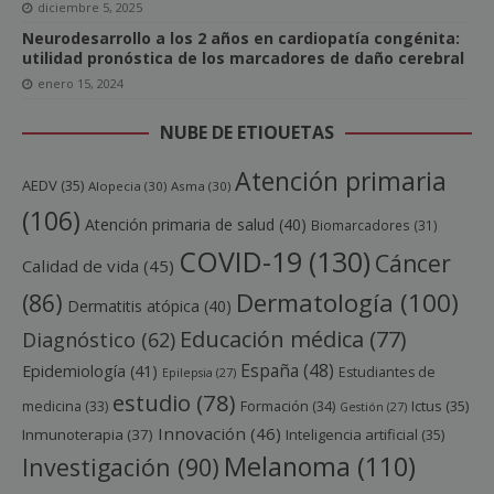
diciembre 5, 2025
Neurodesarrollo a los 2 años en cardiopatía congénita:
utilidad pronóstica de los marcadores de daño cerebral
enero 15, 2024
NUBE DE ETIQUETAS
Atención primaria
AEDV
(35)
Alopecia
(30)
Asma
(30)
(106)
Atención primaria de salud
(40)
Biomarcadores
(31)
COVID-19
(130)
Cáncer
Calidad de vida
(45)
Dermatología
(100)
(86)
Dermatitis atópica
(40)
Educación médica
(77)
Diagnóstico
(62)
España
(48)
Epidemiología
(41)
Estudiantes de
Epilepsia
(27)
estudio
(78)
Ictus
(35)
medicina
(33)
Formación
(34)
Gestión
(27)
Innovación
(46)
Inmunoterapia
(37)
Inteligencia artificial
(35)
Melanoma
(110)
Investigación
(90)