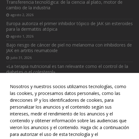
necesarias
Transferencia tecnológica: de la ciencia al plato, motor de
cambio de la industria
para que
funcione la
agosto 2, 2026
web.
Europa autoriza el primer inhibidor tópico de JAK sin esteroides
para la dermatitis atópica
agosto 1, 2026
Estadísticas
Bajo riesgo de cáncer de piel no melanoma con inhibidores de
Para que
JAK en artritis reumatoide
podamos
julio 31, 2026
mejorar la
funcionalidad
«La terapia nutricional es tan relevante como el control de la
y estructura
diabetes o el colesterol»
de la web, en
julio 31, 2026
base a cómo
Nosotros y nuestros socios utilizamos tecnologías, como
se usa la web.
las cookies, y procesamos datos personales, como las
direcciones IP y los identificadores de cookies, para
personalizar los anuncios y el contenido según sus
intereses, medir el rendimiento de los anuncios y el
Web realizada con el patrocinio del Centro Español de Derechos
contenido y obtener información sobre las audiencias que
Reprográficos
vieron los anuncios y el contenido. Haga clic a continuación
para autorizar el uso de esta tecnología y el