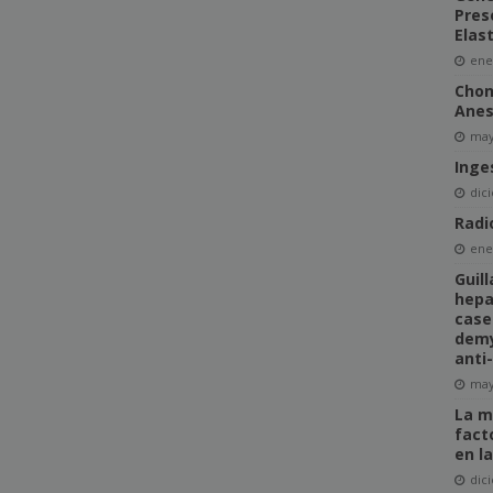
Pres
Elas
ene
Chon
Anes
may
Inge
dic
Radi
ene
Guil
hepat
case
demy
anti
may
La m
fact
en l
dic