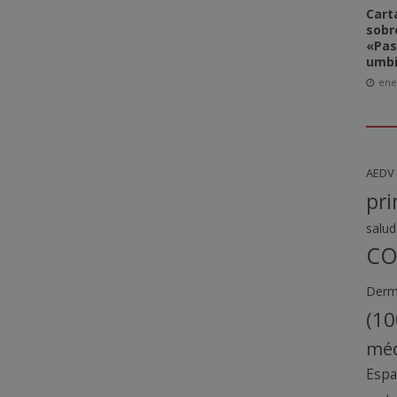
Cart
sobre
«Pas
umbi
ene
AEDV
pri
salud
CO
Derma
(10
méd
Esp