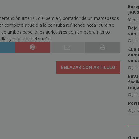
Euro
del Comité de Directores de WAN-IFRA
NOTICIAS
JAK 
ertensión arterial, dislipemia y portador de un marcapasos
-click» supone realmente una amenaza para el sector editorial?
agos
r completo acudió a la consulta refiriendo notar durante
Bajo
sión de ambos pabellones auriculares con empeoramiento
con 
ciliar y mantener el sueño.
ca las revistas en catalán a más lectores
NOTICIAS
juli
«La 
igital News Report 2026: La confianza en las noticias llega a su
como
cole
ENLAZAR CON ARTÍCULO
juli
cipal acceso a la información, la confianza y la credibilidad serán
Enva
fáci
NOTICIAS
mejo
juli
Port
juli
Gene