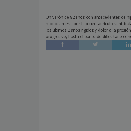
[ julio 2, 2026 ]
Nueva presidenta 
Un varón de 82 años con antecedentes de hip
[ julio 2, 2026 ]
¿La búsqueda «zero
monocameral por bloqueo auriculo-ventricula
NOTICIAS
los últimos 2 años rigidez y dolor a la pre
progresivo, hasta el punto de dificultarle con
[ julio 2, 2026 ]
Cómo la APPEC acer
[ julio 2, 2026 ]
Reuters Institute D
mínimo histórico
NOTICIAS
[ julio 6, 2026 ]
Con la IA como prin
el mayor activo de los medios.