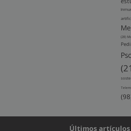
est
Inmu
artific
Me
(28)
Mu
Pedi
Pso
(2
soste
Telem
(98
Últimos artículos