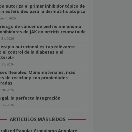
pa autoriza el primer inhibidor tópico de
sin esteroides para la dermatitis atópica
to 1, 2026
 riesgo de cáncer de piel no melanoma
inhibidores de JAK en artritis reumatoide
o 31, 2026
terapia nutricional es tan relevante
 el control de la diabetes o el
sterol»
o 31, 2026
ses flexibles: Monomateriales, más
les de reciclar y con propiedades
radas
o 30, 2026
ugal, la perfecta integración
o 26, 2026
ARTÍCULOS MÁS LEÍDOS
ralized Papular Granuloma Annulare