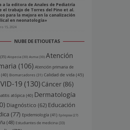
a a la editora de Anales de Pediatría
 el trabajo de Torres del Pino et al.
os para la mejora en la canalización
lical en neonatología»
ro 15, 2024
NUBE DE ETIQUETAS
Atención
(35)
Alopecia
(30)
Asma
(30)
maria
(106)
Atención primaria de
Calidad de vida
(45)
(40)
Biomarcadores
(31)
VID-19
(130)
Cáncer
(86)
Dermatología
titis atópica
(40)
0)
Educación
Diagnóstico
(62)
ica
(77)
Epidemiología
(41)
Epilepsia
(27)
aña
(48)
Estudiantes de medicina
(33)