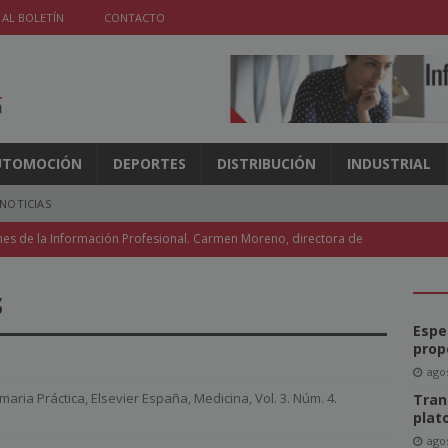
 AL BOLETÍN
CONTACTO
UTOMOCIÓN
DEPORTES
DISTRIBUCIÓN
INDUSTRIAL
NOTICIAS
nes de la Información Profesional. Carmen Moreno, directora de
ndencia y la Discapacidad
NOTICIAS
s
l de la FIPP vuelve a Madrid y Coneqtia invita a un representante
Espe
ICIAS
prop
agos
e un 3,6% en mayo, pero las revistas caen un 5,8%
NOTICIAS
maria Práctica
,
Elsevier España
,
Medicina
,
Vol. 3. Núm. 4.
Tran
l acceso a la IA en las aulas
NOTICIAS
plat
agos
móviles recuperan protagonismo para los medios
NOTICIAS