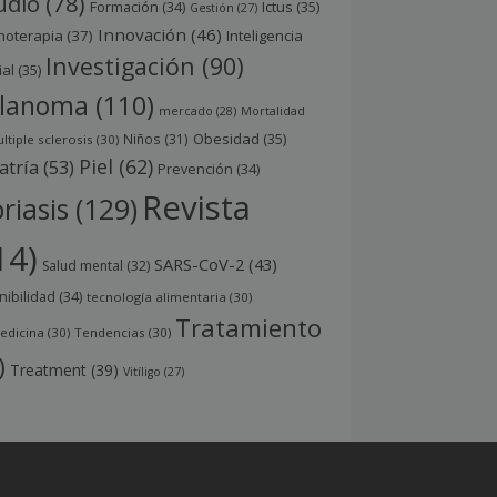
udio
(78)
Ictus
(35)
Formación
(34)
Gestión
(27)
Innovación
(46)
noterapia
(37)
Inteligencia
Investigación
(90)
ial
(35)
lanoma
(110)
mercado
(28)
Mortalidad
Obesidad
(35)
Niños
(31)
ltiple sclerosis
(30)
Piel
(62)
atría
(53)
Prevención
(34)
Revista
riasis
(129)
14)
SARS-CoV-2
(43)
Salud mental
(32)
nibilidad
(34)
tecnología alimentaria
(30)
Tratamiento
edicina
(30)
Tendencias
(30)
)
Treatment
(39)
Vitíligo
(27)