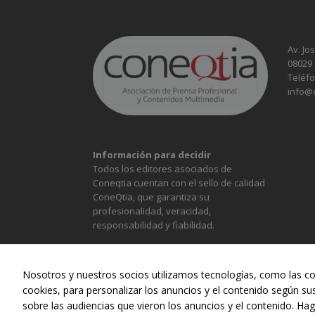
Av. Jo
08029
Teléfo
info@
Información para decidir
Todos los editores asociados de
Coneqtia cuentan con el sello de calidad
ConeQtia, que garantiza su
profesionalidad, veracidad,
responsabilidad y fiabilidad.
Nosotros y nuestros socios utilizamos tecnologías, como las co
cookies, para personalizar los anuncios y el contenido según su
sobre las audiencias que vieron los anuncios y el contenido. Hag
ALIMENTACIÓN
CONST