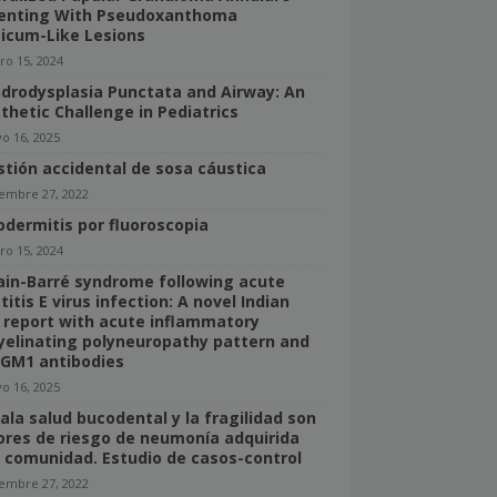
enting With Pseudoxanthoma
ticum-Like Lesions
ro 15, 2024
drodysplasia Punctata and Airway: An
thetic Challenge in Pediatrics
o 16, 2025
stión accidental de sosa cáustica
iembre 27, 2022
odermitis por fluoroscopia
ro 15, 2024
lain-Barré syndrome following acute
itis E virus infection: A novel Indian
 report with acute inflammatory
elinating polyneuropathy pattern and
-GM1 antibodies
o 16, 2025
ala salud bucodental y la fragilidad son
ores de riesgo de neumonía adquirida
a comunidad. Estudio de casos-control
iembre 27, 2022