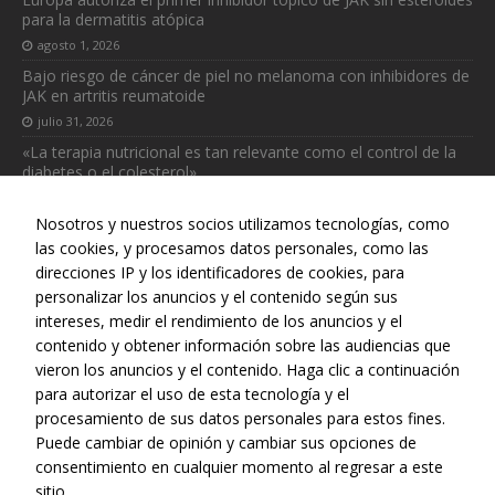
para la dermatitis atópica
agosto 1, 2026
Bajo riesgo de cáncer de piel no melanoma con inhibidores de
JAK en artritis reumatoide
julio 31, 2026
«La terapia nutricional es tan relevante como el control de la
diabetes o el colesterol»
julio 31, 2026
Nosotros y nuestros socios utilizamos tecnologías, como
las cookies, y procesamos datos personales, como las
direcciones IP y los identificadores de cookies, para
personalizar los anuncios y el contenido según sus
intereses, medir el rendimiento de los anuncios y el
Web realizada con el patrocinio del Centro Español de Derechos
contenido y obtener información sobre las audiencias que
Reprográficos
vieron los anuncios y el contenido. Haga clic a continuación
para autorizar el uso de esta tecnología y el
procesamiento de sus datos personales para estos fines.
Puede cambiar de opinión y cambiar sus opciones de
consentimiento en cualquier momento al regresar a este
sitio.