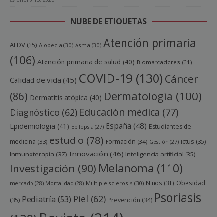
NUBE DE ETIQUETAS
Atención primaria
AEDV
(35)
Alopecia
(30)
Asma
(30)
(106)
Atención primaria de salud
(40)
Biomarcadores
(31)
COVID-19
(130)
Cáncer
Calidad de vida
(45)
Dermatología
(100)
(86)
Dermatitis atópica
(40)
Educación médica
(77)
Diagnóstico
(62)
España
(48)
Epidemiología
(41)
Estudiantes de
Epilepsia
(27)
estudio
(78)
Ictus
(35)
medicina
(33)
Formación
(34)
Gestión
(27)
Innovación
(46)
Inmunoterapia
(37)
Inteligencia artificial
(35)
Melanoma
(110)
Investigación
(90)
Obesidad
Niños
(31)
mercado
(28)
Mortalidad
(28)
Multiple sclerosis
(30)
Psoriasis
Piel
(62)
Pediatría
(53)
(35)
Prevención
(34)