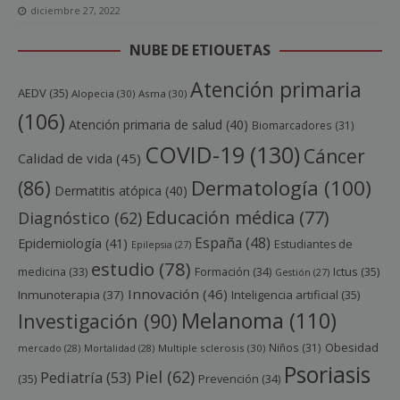
diciembre 27, 2022
NUBE DE ETIQUETAS
Atención primaria
AEDV
(35)
Alopecia
(30)
Asma
(30)
(106)
Atención primaria de salud
(40)
Biomarcadores
(31)
COVID-19
(130)
Cáncer
Calidad de vida
(45)
Dermatología
(100)
(86)
Dermatitis atópica
(40)
Educación médica
(77)
Diagnóstico
(62)
España
(48)
Epidemiología
(41)
Estudiantes de
Epilepsia
(27)
estudio
(78)
Ictus
(35)
medicina
(33)
Formación
(34)
Gestión
(27)
Innovación
(46)
Inmunoterapia
(37)
Inteligencia artificial
(35)
Melanoma
(110)
Investigación
(90)
Obesidad
Niños
(31)
mercado
(28)
Mortalidad
(28)
Multiple sclerosis
(30)
Psoriasis
Piel
(62)
Pediatría
(53)
(35)
Prevención
(34)