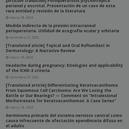
[Artículo traducido] Poroqueratosis ptychotropica
perianal y escrotal. Presentación de un caso de esta
rara entidad y revisión de la literatura
marzo 18, 2024
Medida indirecta de la presión intracraneal
perioperatoria. Utilidad de ecografía ocular y orbitaria
diciembre 27, 2022
[Translated aticle] Topical and Oral Roflumilast in
Dermatology: A Narrative Review
marzo 18, 2024
Headache during pregnancy: Etiologies and applicability
of the ICHD-3 criteria
diciembre 27, 2022
[Translated article] Differentiating Keratoacanthoma
From Squamous Cell Carcinoma: Are We Losing the
Battle or Our Bearings? — Comment on “Intralesional
Methotrexate for Keratoacanthomas: A Case Series”
marzo 18, 2024
Germinoma primario del sistema nervioso central como
causa infrecuente de afectación ependimaria difusa en
el adulto