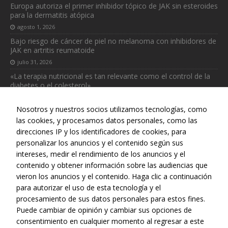
Europa autoriza el primer inhibidor tópico de JAK sin esteroides
para la dermatitis atópica
agosto 1, 2026
Bajo riesgo de cáncer de piel no melanoma con inhibidores de
JAK en artritis reumatoide
julio 31, 2026
«La terapia nutricional es tan relevante como el control de la
diabetes o el colesterol»
julio 31, 2026
Nosotros y nuestros socios utilizamos tecnologías, como
las cookies, y procesamos datos personales, como las
direcciones IP y los identificadores de cookies, para
personalizar los anuncios y el contenido según sus
intereses, medir el rendimiento de los anuncios y el
Web realizada con el patrocinio del Centro Español de Derechos
contenido y obtener información sobre las audiencias que
Reprográficos
vieron los anuncios y el contenido. Haga clic a continuación
para autorizar el uso de esta tecnología y el
procesamiento de sus datos personales para estos fines.
Puede cambiar de opinión y cambiar sus opciones de
consentimiento en cualquier momento al regresar a este