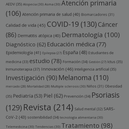
Atención primaria
AEDV
(35)
Alopecia
(30)
Asma
(30)
(106)
Atención primaria de salud
(40)
Biomarcadores
(31)
COVID-19
(130)
Cáncer
Calidad de vida
(45)
Dermatología
(100)
(86)
Dermatitis atópica
(40)
Educación médica
(77)
Diagnóstico
(62)
España
(48)
Epidemiología
(41)
Estudiantes de
Epilepsia
(27)
estudio
(78)
Ictus
(35)
medicina
(33)
Formación
(34)
Gestión
(27)
Innovación
(46)
Inmunoterapia
(37)
Inteligencia artificial
(35)
Melanoma
(110)
Investigación
(90)
Obesidad
Niños
(31)
mercado
(28)
Mortalidad
(28)
Multiple sclerosis
(30)
Psoriasis
Piel
(62)
Pediatría
(53)
(35)
Prevención
(34)
Revista
(214)
(129)
SARS-
Salud mental
(32)
CoV-2
(43)
sostenibilidad
(34)
tecnología alimentaria
(30)
Tratamiento
(98)
Telemedicina
(30)
Tendencias
(30)