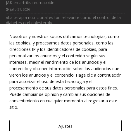
JAK en artritis reumatoide
julio 31, 2026
«La terapia nutricional es tan relevante como el control de la
diabetes o el colesterol»
julio 31, 2026
Nosotros y nuestros socios utilizamos tecnologías, como
las cookies, y procesamos datos personales, como las
direcciones IP y los identificadores de cookies, para
personalizar los anuncios y el contenido según sus
intereses, medir el rendimiento de los anuncios y el
Web realizada con el patrocinio del Centro Español de Derechos
contenido y obtener información sobre las audiencias que
Reprográficos
vieron los anuncios y el contenido. Haga clic a continuación
para autorizar el uso de esta tecnología y el
procesamiento de sus datos personales para estos fines.
Puede cambiar de opinión y cambiar sus opciones de
consentimiento en cualquier momento al regresar a este
sitio.
Ajustes