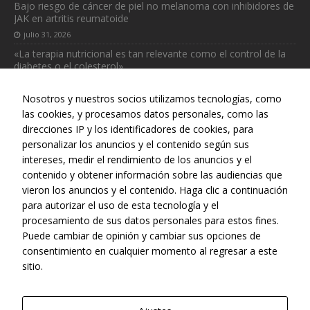
Bajo riesgo de cáncer de piel no melanoma con inhibidores de
JAK en artritis reumatoide
julio 31, 2026
«La terapia nutricional es tan relevante como el control de la
diabetes o el colesterol»
julio 31, 2026
Nosotros y nuestros socios utilizamos tecnologías, como
las cookies, y procesamos datos personales, como las
direcciones IP y los identificadores de cookies, para
personalizar los anuncios y el contenido según sus
intereses, medir el rendimiento de los anuncios y el
Web realizada con el patrocinio del Centro Español de Derechos
contenido y obtener información sobre las audiencias que
Reprográficos
vieron los anuncios y el contenido. Haga clic a continuación
para autorizar el uso de esta tecnología y el
procesamiento de sus datos personales para estos fines.
Puede cambiar de opinión y cambiar sus opciones de
consentimiento en cualquier momento al regresar a este
sitio.