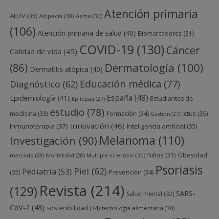
Atención primaria
AEDV
(35)
Alopecia
(30)
Asma
(30)
(106)
Atención primaria de salud
(40)
Biomarcadores
(31)
COVID-19
(130)
Cáncer
Calidad de vida
(45)
Dermatología
(100)
(86)
Dermatitis atópica
(40)
Educación médica
(77)
Diagnóstico
(62)
España
(48)
Epidemiología
(41)
Estudiantes de
Epilepsia
(27)
estudio
(78)
Ictus
(35)
medicina
(33)
Formación
(34)
Gestión
(27)
Innovación
(46)
Inmunoterapia
(37)
Inteligencia artificial
(35)
Melanoma
(110)
Investigación
(90)
Obesidad
Niños
(31)
mercado
(28)
Mortalidad
(28)
Multiple sclerosis
(30)
Psoriasis
Piel
(62)
Pediatría
(53)
(35)
Prevención
(34)
Revista
(214)
(129)
SARS-
Salud mental
(32)
CoV-2
(43)
sostenibilidad
(34)
tecnología alimentaria
(30)