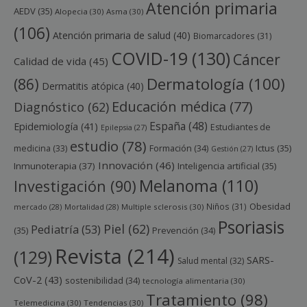
Atención primaria
AEDV
(35)
Alopecia
(30)
Asma
(30)
(106)
Atención primaria de salud
(40)
Biomarcadores
(31)
COVID-19
(130)
Cáncer
Calidad de vida
(45)
Dermatología
(100)
(86)
Dermatitis atópica
(40)
Educación médica
(77)
Diagnóstico
(62)
España
(48)
Epidemiología
(41)
Estudiantes de
Epilepsia
(27)
estudio
(78)
Ictus
(35)
medicina
(33)
Formación
(34)
Gestión
(27)
Innovación
(46)
Inmunoterapia
(37)
Inteligencia artificial
(35)
Melanoma
(110)
Investigación
(90)
Obesidad
Niños
(31)
mercado
(28)
Mortalidad
(28)
Multiple sclerosis
(30)
Psoriasis
Piel
(62)
Pediatría
(53)
(35)
Prevención
(34)
Revista
(214)
(129)
SARS-
Salud mental
(32)
CoV-2
(43)
sostenibilidad
(34)
tecnología alimentaria
(30)
Tratamiento
(98)
Telemedicina
(30)
Tendencias
(30)