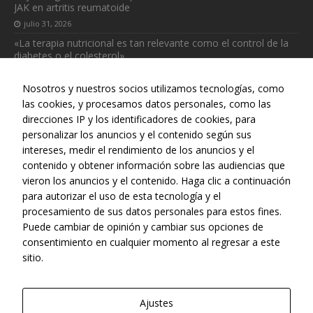
JAK en artritis reumatoide
julio 31, 2026
«La terapia nutricional es tan relevante como el control de la
diabetes o el colesterol»
julio 31, 2026
Nosotros y nuestros socios utilizamos tecnologías, como
las cookies, y procesamos datos personales, como las
direcciones IP y los identificadores de cookies, para
personalizar los anuncios y el contenido según sus
intereses, medir el rendimiento de los anuncios y el
Web realizada con el patrocinio del Centro Español de Derechos
contenido y obtener información sobre las audiencias que
Reprográficos
vieron los anuncios y el contenido. Haga clic a continuación
para autorizar el uso de esta tecnología y el
procesamiento de sus datos personales para estos fines.
Puede cambiar de opinión y cambiar sus opciones de
consentimiento en cualquier momento al regresar a este
sitio.
Ajustes