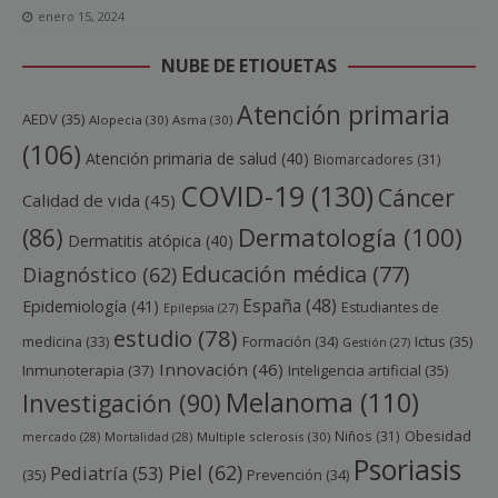
enero 15, 2024
NUBE DE ETIQUETAS
Atención primaria
AEDV
(35)
Alopecia
(30)
Asma
(30)
(106)
Atención primaria de salud
(40)
Biomarcadores
(31)
COVID-19
(130)
Cáncer
Calidad de vida
(45)
Dermatología
(100)
(86)
Dermatitis atópica
(40)
Educación médica
(77)
Diagnóstico
(62)
España
(48)
Epidemiología
(41)
Estudiantes de
Epilepsia
(27)
estudio
(78)
Ictus
(35)
medicina
(33)
Formación
(34)
Gestión
(27)
Innovación
(46)
Inmunoterapia
(37)
Inteligencia artificial
(35)
Melanoma
(110)
Investigación
(90)
Obesidad
Niños
(31)
mercado
(28)
Mortalidad
(28)
Multiple sclerosis
(30)
Psoriasis
Piel
(62)
Pediatría
(53)
(35)
Prevención
(34)