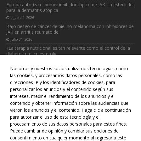
Europa autoriza el primer inhibidor tópico de JAK sin esteroides
para la dermatitis atópica
agosto 1, 2026
Bajo riesgo de cáncer de piel no melanoma con inhibidores de
JAK en artritis reumatoide
julio 31, 2026
«La terapia nutricional es tan relevante como el control de la
diabetes o el colesterol»
julio 31, 2026
Nosotros y nuestros socios utilizamos tecnologías, como
las cookies, y procesamos datos personales, como las
direcciones IP y los identificadores de cookies, para
personalizar los anuncios y el contenido según sus
intereses, medir el rendimiento de los anuncios y el
Web realizada con el patrocinio del Centro Español de Derechos
contenido y obtener información sobre las audiencias que
Reprográficos
vieron los anuncios y el contenido. Haga clic a continuación
para autorizar el uso de esta tecnología y el
procesamiento de sus datos personales para estos fines.
Puede cambiar de opinión y cambiar sus opciones de
consentimiento en cualquier momento al regresar a este