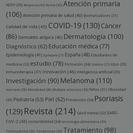
Atención primaria
AEDV
(35)
Alopecia
(30)
Asma
(30)
(106)
Atención primaria de salud
(40)
Biomarcadores
(31)
COVID-19
(130)
Cáncer
Calidad de vida
(45)
Dermatología
(100)
(86)
Dermatitis atópica
(40)
Educación médica
(77)
Diagnóstico
(62)
España
(48)
Epidemiología
(41)
Estudiantes de
Epilepsia
(27)
estudio
(78)
Ictus
(35)
medicina
(33)
Formación
(34)
Gestión
(27)
Innovación
(46)
Inmunoterapia
(37)
Inteligencia artificial
(35)
Melanoma
(110)
Investigación
(90)
Obesidad
Niños
(31)
mercado
(28)
Mortalidad
(28)
Multiple sclerosis
(30)
Psoriasis
Piel
(62)
Pediatría
(53)
(35)
Prevención
(34)
Revista
(214)
(129)
SARS-
Salud mental
(32)
CoV-2
(43)
sostenibilidad
(34)
tecnología alimentaria
(30)
Tratamiento
(98)
Telemedicina
(30)
Tendencias
(30)