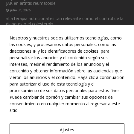
JAK en artritis reumatoide
julio 31, 2026
«La terapia nutricional es tan relevante como el control de la
diabetes o el colesterol»
julio 31, 2026
Nosotros y nuestros socios utilizamos tecnologías, como
las cookies, y procesamos datos personales, como las
direcciones IP y los identificadores de cookies, para
personalizar los anuncios y el contenido según sus
intereses, medir el rendimiento de los anuncios y el
Web realizada con el patrocinio del Centro Español de Derechos
contenido y obtener información sobre las audiencias que
Reprográficos
vieron los anuncios y el contenido. Haga clic a continuación
para autorizar el uso de esta tecnología y el
procesamiento de sus datos personales para estos fines.
Puede cambiar de opinión y cambiar sus opciones de
consentimiento en cualquier momento al regresar a este
sitio.
Ajustes