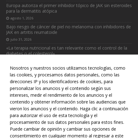
Europa autoriza el primer inhibidor tópico de JAK sin esteroides
para la dermatitis atópica
agosto 1, 2026
Necesarias
Bajo riesgo de cáncer de piel no melanoma con inhibidores de
JAK en artritis reumatoide
Estas
cookies no
julio 31, 2026
son
«La terapia nutricional es tan relevante como el control de la
opcionales.
diabetes o el colesterol»
Son
julio 31, 2026
necesarias
Nosotros y nuestros socios utilizamos tecnologías, como
para que
funcione la
las cookies, y procesamos datos personales, como las
web.
direcciones IP y los identificadores de cookies, para
personalizar los anuncios y el contenido según sus
intereses, medir el rendimiento de los anuncios y el
Estadísticas
Web realizada con el patrocinio del Centro Español de Derechos
contenido y obtener información sobre las audiencias que
Para que
Reprográficos
vieron los anuncios y el contenido. Haga clic a continuación
podamos
para autorizar el uso de esta tecnología y el
mejorar la
procesamiento de sus datos personales para estos fines.
funcionalidad
Puede cambiar de opinión y cambiar sus opciones de
y estructura
consentimiento en cualquier momento al regresar a este
de la web, en