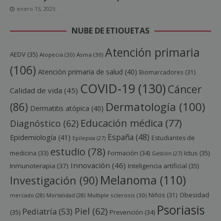
enero 15, 2025
NUBE DE ETIQUETAS
Atención primaria
AEDV
(35)
Alopecia
(30)
Asma
(30)
(106)
Atención primaria de salud
(40)
Biomarcadores
(31)
COVID-19
(130)
Cáncer
Calidad de vida
(45)
Dermatología
(100)
(86)
Dermatitis atópica
(40)
Educación médica
(77)
Diagnóstico
(62)
España
(48)
Epidemiología
(41)
Estudiantes de
Epilepsia
(27)
estudio
(78)
Ictus
(35)
medicina
(33)
Formación
(34)
Gestión
(27)
Innovación
(46)
Inmunoterapia
(37)
Inteligencia artificial
(35)
Melanoma
(110)
Investigación
(90)
Obesidad
Niños
(31)
mercado
(28)
Mortalidad
(28)
Multiple sclerosis
(30)
Psoriasis
Piel
(62)
Pediatría
(53)
(35)
Prevención
(34)