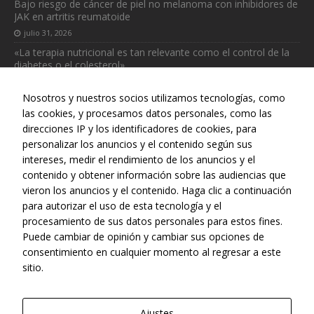
Bajo riesgo de cáncer de piel no melanoma con inhibidores de
JAK en artritis reumatoide
julio 31, 2026
«La terapia nutricional es tan relevante como el control de la
diabetes o el colesterol»
julio 31, 2026
Nosotros y nuestros socios utilizamos tecnologías, como
las cookies, y procesamos datos personales, como las
direcciones IP y los identificadores de cookies, para
personalizar los anuncios y el contenido según sus
intereses, medir el rendimiento de los anuncios y el
Web realizada con el patrocinio del Centro Español de Derechos
contenido y obtener información sobre las audiencias que
Reprográficos
Necesarias
vieron los anuncios y el contenido. Haga clic a continuación
Estas
para autorizar el uso de esta tecnología y el
cookies no
procesamiento de sus datos personales para estos fines.
son
Puede cambiar de opinión y cambiar sus opciones de
opcionales.
consentimiento en cualquier momento al regresar a este
Son
sitio.
necesarias
para que
funcione la
web.
Ajustes