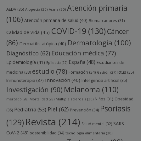
Atención primaria
AEDV
(35)
Alopecia
(30)
Asma
(30)
(106)
Atención primaria de salud
(40)
Biomarcadores
(31)
COVID-19
(130)
Cáncer
Calidad de vida
(45)
Dermatología
(100)
(86)
Dermatitis atópica
(40)
Educación médica
(77)
Diagnóstico
(62)
España
(48)
Epidemiología
(41)
Estudiantes de
Epilepsia
(27)
estudio
(78)
Ictus
(35)
medicina
(33)
Formación
(34)
Gestión
(27)
Innovación
(46)
Inmunoterapia
(37)
Inteligencia artificial
(35)
Melanoma
(110)
Investigación
(90)
Obesidad
Niños
(31)
mercado
(28)
Mortalidad
(28)
Multiple sclerosis
(30)
Psoriasis
Piel
(62)
Pediatría
(53)
(35)
Prevención
(34)
Revista
(214)
(129)
SARS-
Salud mental
(32)
CoV-2
(43)
sostenibilidad
(34)
tecnología alimentaria
(30)