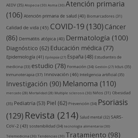
Atención primaria
AEDV
(35)
Alopecia
(30)
Asma
(30)
(106)
Atención primaria de salud
(40)
Biomarcadores
(31)
COVID-19
(130)
Cáncer
Calidad de vida
(45)
Dermatología
(100)
(86)
Dermatitis atópica
(40)
Educación médica
(77)
Diagnóstico
(62)
España
(48)
Epidemiología
(41)
Estudiantes de
Epilepsia
(27)
estudio
(78)
Ictus
(35)
medicina
(33)
Formación
(34)
Gestión
(27)
Innovación
(46)
Inmunoterapia
(37)
Inteligencia artificial
(35)
Melanoma
(110)
Investigación
(90)
Obesidad
Niños
(31)
mercado
(28)
Mortalidad
(28)
Multiple sclerosis
(30)
Psoriasis
Piel
(62)
Pediatría
(53)
(35)
Prevención
(34)
Revista
(214)
(129)
SARS-
Salud mental
(32)
CoV-2
(43)
sostenibilidad
(34)
tecnología alimentaria
(30)
Tratamiento
(98)
Telemedicina
(30)
Tendencias
(30)