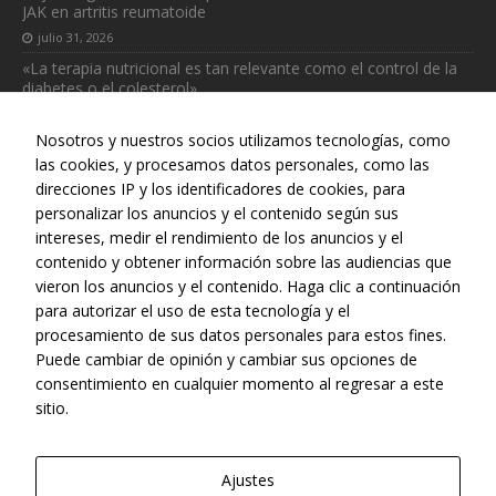
JAK en artritis reumatoide
julio 31, 2026
«La terapia nutricional es tan relevante como el control de la
diabetes o el colesterol»
julio 31, 2026
Nosotros y nuestros socios utilizamos tecnologías, como
las cookies, y procesamos datos personales, como las
direcciones IP y los identificadores de cookies, para
personalizar los anuncios y el contenido según sus
intereses, medir el rendimiento de los anuncios y el
Web realizada con el patrocinio del Centro Español de Derechos
contenido y obtener información sobre las audiencias que
Reprográficos
vieron los anuncios y el contenido. Haga clic a continuación
para autorizar el uso de esta tecnología y el
procesamiento de sus datos personales para estos fines.
Puede cambiar de opinión y cambiar sus opciones de
consentimiento en cualquier momento al regresar a este
sitio.
Ajustes