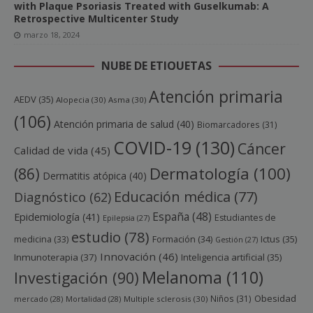
with Plaque Psoriasis Treated with Guselkumab: A
Retrospective Multicenter Study
marzo 18, 2024
NUBE DE ETIQUETAS
Atención primaria
AEDV
(35)
Alopecia
(30)
Asma
(30)
(106)
Atención primaria de salud
(40)
Biomarcadores
(31)
COVID-19
(130)
Cáncer
Calidad de vida
(45)
Dermatología
(100)
(86)
Dermatitis atópica
(40)
Educación médica
(77)
Diagnóstico
(62)
España
(48)
Epidemiología
(41)
Estudiantes de
Epilepsia
(27)
estudio
(78)
Ictus
(35)
medicina
(33)
Formación
(34)
Gestión
(27)
Innovación
(46)
Inmunoterapia
(37)
Inteligencia artificial
(35)
Melanoma
(110)
Investigación
(90)
Obesidad
Niños
(31)
mercado
(28)
Mortalidad
(28)
Multiple sclerosis
(30)