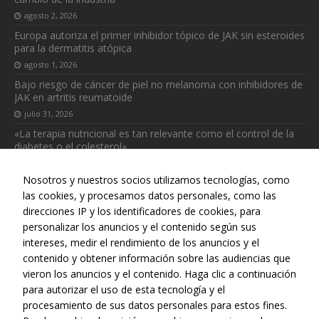
agosto 2, 2026
Europa autoriza el primer inhibidor tópico de JAK sin esteroides
para la dermatitis atópica
agosto 1, 2026
Bajo riesgo de cáncer de piel no melanoma con inhibidores de
JAK en artritis reumatoide
julio 31, 2026
«La terapia nutricional es tan relevante como el control de la
diabetes o el colesterol»
julio 31, 2026
Nosotros y nuestros socios utilizamos tecnologías, como
las cookies, y procesamos datos personales, como las
direcciones IP y los identificadores de cookies, para
personalizar los anuncios y el contenido según sus
intereses, medir el rendimiento de los anuncios y el
Web realizada con el patrocinio del Centro Español de Derechos
contenido y obtener información sobre las audiencias que
Reprográficos
vieron los anuncios y el contenido. Haga clic a continuación
para autorizar el uso de esta tecnología y el
procesamiento de sus datos personales para estos fines.