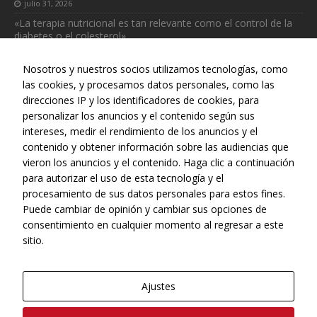
julio 31, 2026
«La terapia nutricional es tan relevante como el control de la
diabetes o el colesterol»
julio 31, 2026
Nosotros y nuestros socios utilizamos tecnologías, como
las cookies, y procesamos datos personales, como las
direcciones IP y los identificadores de cookies, para
personalizar los anuncios y el contenido según sus
intereses, medir el rendimiento de los anuncios y el
Web realizada con el patrocinio del Centro Español de Derechos
contenido y obtener información sobre las audiencias que
Reprográficos
vieron los anuncios y el contenido. Haga clic a continuación
para autorizar el uso de esta tecnología y el
procesamiento de sus datos personales para estos fines.
Puede cambiar de opinión y cambiar sus opciones de
consentimiento en cualquier momento al regresar a este
sitio.
Ajustes
© Copyright, 2022 - CONEQTIA.