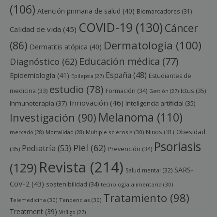
(106)
Atención primaria de salud
(40)
Biomarcadores
(31)
COVID-19
(130)
Cáncer
Calidad de vida
(45)
Dermatología
(100)
(86)
Dermatitis atópica
(40)
Educación médica
(77)
Diagnóstico
(62)
España
(48)
Epidemiología
(41)
Estudiantes de
Epilepsia
(27)
estudio
(78)
Ictus
(35)
medicina
(33)
Formación
(34)
Gestión
(27)
Innovación
(46)
Inmunoterapia
(37)
Inteligencia artificial
(35)
Melanoma
(110)
Investigación
(90)
Obesidad
Niños
(31)
mercado
(28)
Mortalidad
(28)
Multiple sclerosis
(30)
Psoriasis
Piel
(62)
Pediatría
(53)
(35)
Prevención
(34)
Revista
(214)
(129)
SARS-
Salud mental
(32)
CoV-2
(43)
sostenibilidad
(34)
tecnología alimentaria
(30)
Tratamiento
(98)
Telemedicina
(30)
Tendencias
(30)
Treatment
(39)
Vitíligo
(27)