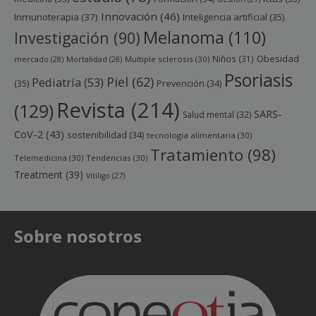
Innovación
(46)
Inmunoterapia
(37)
Inteligencia artificial
(35)
Melanoma
(110)
Investigación
(90)
Obesidad
Niños
(31)
mercado
(28)
Mortalidad
(28)
Multiple sclerosis
(30)
Psoriasis
Piel
(62)
Pediatría
(53)
(35)
Prevención
(34)
Revista
(214)
(129)
SARS-
Salud mental
(32)
CoV-2
(43)
sostenibilidad
(34)
tecnología alimentaria
(30)
Tratamiento
(98)
Telemedicina
(30)
Tendencias
(30)
Treatment
(39)
Vitíligo
(27)
Sobre nosotros