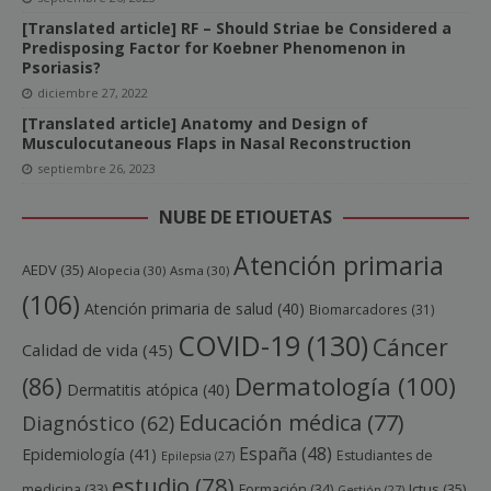
[Translated article] RF – Should Striae be Considered a
Predisposing Factor for Koebner Phenomenon in
Psoriasis?
diciembre 27, 2022
[Translated article] Anatomy and Design of
Musculocutaneous Flaps in Nasal Reconstruction
septiembre 26, 2023
NUBE DE ETIQUETAS
Atención primaria
AEDV
(35)
Alopecia
(30)
Asma
(30)
(106)
Atención primaria de salud
(40)
Biomarcadores
(31)
COVID-19
(130)
Cáncer
Calidad de vida
(45)
Dermatología
(100)
(86)
Dermatitis atópica
(40)
Educación médica
(77)
Diagnóstico
(62)
España
(48)
Epidemiología
(41)
Estudiantes de
Epilepsia
(27)
estudio
(78)
Ictus
(35)
medicina
(33)
Formación
(34)
Gestión
(27)