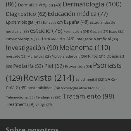
Dermatología
(100)
(86)
Dermatitis atópica
(40)
Educación médica
(77)
Diagnóstico
(62)
España
(48)
Epidemiología
(41)
Estudiantes de
Epilepsia
(27)
estudio
(78)
Ictus
(35)
medicina
(33)
Formación
(34)
Gestión
(27)
Innovación
(46)
Inmunoterapia
(37)
Inteligencia artificial
(35)
Melanoma
(110)
Investigación
(90)
Obesidad
Niños
(31)
mercado
(28)
Mortalidad
(28)
Multiple sclerosis
(30)
Psoriasis
Piel
(62)
Pediatría
(53)
(35)
Prevención
(34)
Revista
(214)
(129)
SARS-
Salud mental
(32)
CoV-2
(43)
sostenibilidad
(34)
tecnología alimentaria
(30)
Tratamiento
(98)
Telemedicina
(30)
Tendencias
(30)
Treatment
(39)
Vitíligo
(27)
Sobre nosotros