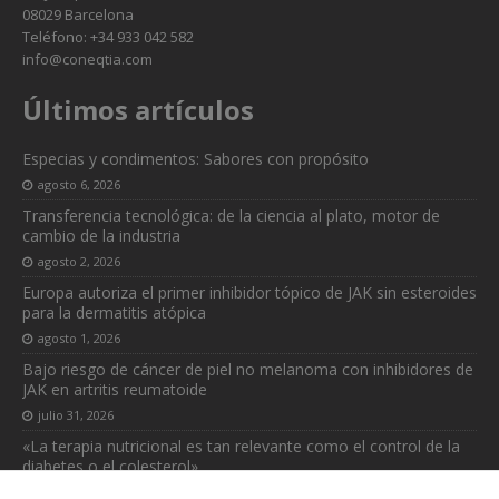
08029 Barcelona
Teléfono: +34 933 042 582
info@coneqtia.com
Últimos artículos
Especias y condimentos: Sabores con propósito
agosto 6, 2026
Transferencia tecnológica: de la ciencia al plato, motor de
cambio de la industria
agosto 2, 2026
Europa autoriza el primer inhibidor tópico de JAK sin esteroides
para la dermatitis atópica
agosto 1, 2026
Bajo riesgo de cáncer de piel no melanoma con inhibidores de
JAK en artritis reumatoide
julio 31, 2026
«La terapia nutricional es tan relevante como el control de la
diabetes o el colesterol»
julio 31, 2026