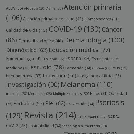
Atención primaria
AEDV
(35)
Alopecia
(30)
Asma
(30)
(106)
Atención primaria de salud
(40)
Biomarcadores
(31)
COVID-19
(130)
Cáncer
Calidad de vida
(45)
Dermatología
(100)
(86)
Dermatitis atópica
(40)
Educación médica
(77)
Diagnóstico
(62)
España
(48)
Epidemiología
(41)
Estudiantes de
Epilepsia
(27)
estudio
(78)
Ictus
(35)
medicina
(33)
Formación
(34)
Gestión
(27)
Innovación
(46)
Inmunoterapia
(37)
Inteligencia artificial
(35)
Melanoma
(110)
Investigación
(90)
Obesidad
Niños
(31)
mercado
(28)
Mortalidad
(28)
Multiple sclerosis
(30)
Psoriasis
Piel
(62)
Pediatría
(53)
(35)
Prevención
(34)
Revista
(214)
(129)
SARS-
Salud mental
(32)
CoV-2
(43)
sostenibilidad
(34)
tecnología alimentaria
(30)