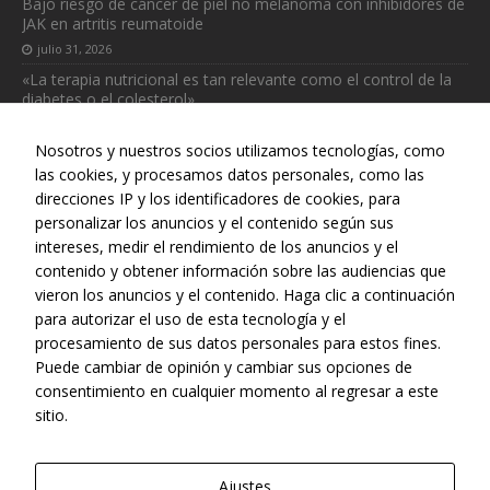
Bajo riesgo de cáncer de piel no melanoma con inhibidores de
JAK en artritis reumatoide
julio 31, 2026
«La terapia nutricional es tan relevante como el control de la
diabetes o el colesterol»
julio 31, 2026
Nosotros y nuestros socios utilizamos tecnologías, como
las cookies, y procesamos datos personales, como las
direcciones IP y los identificadores de cookies, para
personalizar los anuncios y el contenido según sus
intereses, medir el rendimiento de los anuncios y el
Web realizada con el patrocinio del Centro Español de Derechos
contenido y obtener información sobre las audiencias que
Reprográficos
vieron los anuncios y el contenido. Haga clic a continuación
para autorizar el uso de esta tecnología y el
procesamiento de sus datos personales para estos fines.
Puede cambiar de opinión y cambiar sus opciones de
consentimiento en cualquier momento al regresar a este
sitio.
Ajustes