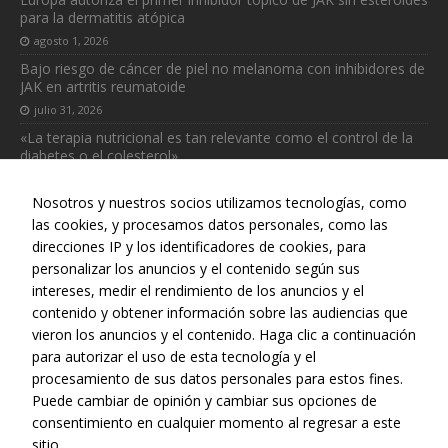
para la dermatitis atópica
agosto 1, 2026
Bajo riesgo de cáncer de piel no melanoma con inhibidores de
JAK en artritis reumatoide
julio 31, 2026
«La terapia nutricional es tan relevante como el control de la
diabetes o el colesterol»
julio 31, 2026
Nosotros y nuestros socios utilizamos tecnologías, como
las cookies, y procesamos datos personales, como las
direcciones IP y los identificadores de cookies, para
personalizar los anuncios y el contenido según sus
intereses, medir el rendimiento de los anuncios y el
Web realizada con el patrocinio del Centro Español de Derechos
contenido y obtener información sobre las audiencias que
Reprográficos
vieron los anuncios y el contenido. Haga clic a continuación
para autorizar el uso de esta tecnología y el
procesamiento de sus datos personales para estos fines.
Puede cambiar de opinión y cambiar sus opciones de
consentimiento en cualquier momento al regresar a este
sitio.