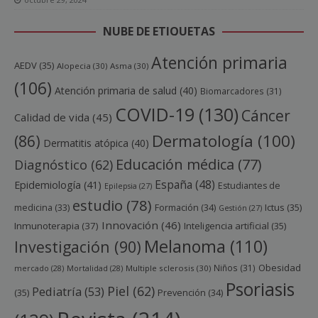
NUBE DE ETIQUETAS
Atención primaria
AEDV
(35)
Alopecia
(30)
Asma
(30)
(106)
Atención primaria de salud
(40)
Biomarcadores
(31)
COVID-19
(130)
Cáncer
Calidad de vida
(45)
Dermatología
(100)
(86)
Dermatitis atópica
(40)
Educación médica
(77)
Diagnóstico
(62)
España
(48)
Epidemiología
(41)
Estudiantes de
Epilepsia
(27)
estudio
(78)
Ictus
(35)
medicina
(33)
Formación
(34)
Gestión
(27)
Innovación
(46)
Inmunoterapia
(37)
Inteligencia artificial
(35)
Melanoma
(110)
Investigación
(90)
Obesidad
Niños
(31)
mercado
(28)
Mortalidad
(28)
Multiple sclerosis
(30)
Psoriasis
Piel
(62)
Pediatría
(53)
(35)
Prevención
(34)