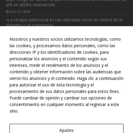
JAK en artritis reumatoide
julio 31, 2026
«La terapia nutricional es tan relevante como el control de la
diabetes o el colesterol»
julio 31, 2026
Nosotros y nuestros socios utilizamos tecnologías, como
las cookies, y procesamos datos personales, como las
direcciones IP y los identificadores de cookies, para
personalizar los anuncios y el contenido según sus
intereses, medir el rendimiento de los anuncios y el
Web realizada con el patrocinio del Centro Español de Derechos
contenido y obtener información sobre las audiencias que
Reprográficos
vieron los anuncios y el contenido. Haga clic a continuación
para autorizar el uso de esta tecnología y el
procesamiento de sus datos personales para estos fines.
Puede cambiar de opinión y cambiar sus opciones de
consentimiento en cualquier momento al regresar a este
sitio.
Ajustes