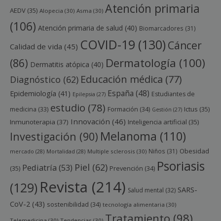
Atención primaria
AEDV
(35)
Alopecia
(30)
Asma
(30)
(106)
Atención primaria de salud
(40)
Biomarcadores
(31)
COVID-19
(130)
Cáncer
Calidad de vida
(45)
Dermatología
(100)
(86)
Dermatitis atópica
(40)
Educación médica
(77)
Diagnóstico
(62)
España
(48)
Epidemiología
(41)
Estudiantes de
Epilepsia
(27)
estudio
(78)
Ictus
(35)
medicina
(33)
Formación
(34)
Gestión
(27)
Innovación
(46)
Inmunoterapia
(37)
Inteligencia artificial
(35)
Melanoma
(110)
Investigación
(90)
Obesidad
Niños
(31)
mercado
(28)
Mortalidad
(28)
Multiple sclerosis
(30)
Psoriasis
Piel
(62)
Pediatría
(53)
(35)
Prevención
(34)
Revista
(214)
(129)
SARS-
Salud mental
(32)
CoV-2
(43)
sostenibilidad
(34)
tecnología alimentaria
(30)
Tratamiento
(98)
Telemedicina
(30)
Tendencias
(30)