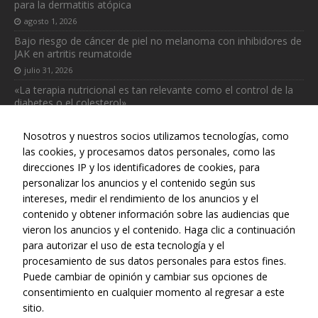
para la dermatitis atópica
agosto 1, 2026
Bajo riesgo de cáncer de piel no melanoma con inhibidores de
JAK en artritis reumatoide
julio 31, 2026
«La terapia nutricional es tan relevante como el control de la
diabetes o el colesterol»
julio 31, 2026
Nosotros y nuestros socios utilizamos tecnologías, como
las cookies, y procesamos datos personales, como las
direcciones IP y los identificadores de cookies, para
personalizar los anuncios y el contenido según sus
intereses, medir el rendimiento de los anuncios y el
Web realizada con el patrocinio del Centro Español de Derechos
contenido y obtener información sobre las audiencias que
Reprográficos
vieron los anuncios y el contenido. Haga clic a continuación
para autorizar el uso de esta tecnología y el
procesamiento de sus datos personales para estos fines.
Puede cambiar de opinión y cambiar sus opciones de
consentimiento en cualquier momento al regresar a este
sitio.