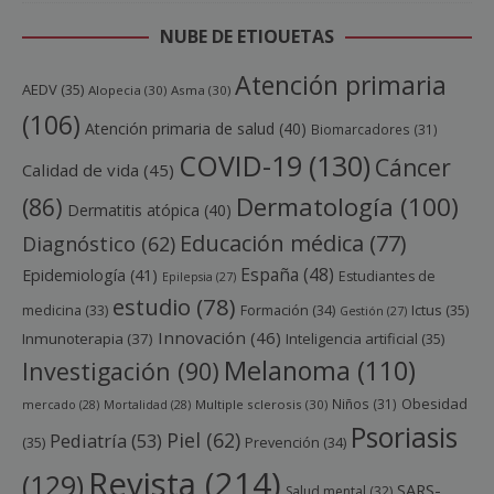
NUBE DE ETIQUETAS
Atención primaria
AEDV
(35)
Alopecia
(30)
Asma
(30)
(106)
Atención primaria de salud
(40)
Biomarcadores
(31)
COVID-19
(130)
Cáncer
Calidad de vida
(45)
Dermatología
(100)
(86)
Dermatitis atópica
(40)
Educación médica
(77)
Diagnóstico
(62)
España
(48)
Epidemiología
(41)
Estudiantes de
Epilepsia
(27)
estudio
(78)
Ictus
(35)
medicina
(33)
Formación
(34)
Gestión
(27)
Innovación
(46)
Inmunoterapia
(37)
Inteligencia artificial
(35)
Melanoma
(110)
Investigación
(90)
Obesidad
Niños
(31)
mercado
(28)
Mortalidad
(28)
Multiple sclerosis
(30)
Psoriasis
Piel
(62)
Pediatría
(53)
(35)
Prevención
(34)
Revista
(214)
(129)
SARS-
Salud mental
(32)