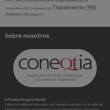
CoV-2
(43)
sostenibilidad
(34)
tecnología alimentaria
(30)
Tratamiento
(98)
Telemedicina
(30)
Tendencias
(30)
Treatment
(39)
Vitíligo
(27)
Sobre nosotros
Información para decidir
Todos los editores asociados de Coneqtia cuentan con el sello de
calidad ConeQtia, que garantiza su profesionalidad, veracidad,