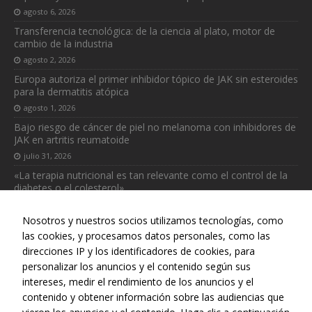
agosto 6, 2026
Transferencia tecnológica: de la ciencia al plato, motor de
cambio de la industria
agosto 2, 2026
Europa autoriza el primer inhibidor tópico de JAK sin esteroides
para la dermatitis atópica
agosto 1, 2026
Bajo riesgo de cáncer de piel no melanoma con inhibidores de
JAK en artritis reumatoide
julio 31, 2026
«La terapia nutricional es tan relevante como el control de la
diabetes o el colesterol»
julio 31, 2026
Nosotros y nuestros socios utilizamos tecnologías, como
las cookies, y procesamos datos personales, como las
direcciones IP y los identificadores de cookies, para
personalizar los anuncios y el contenido según sus
intereses, medir el rendimiento de los anuncios y el
Web realizada con el patrocinio del Centro Español de Derechos
contenido y obtener información sobre las audiencias que
Reprográficos