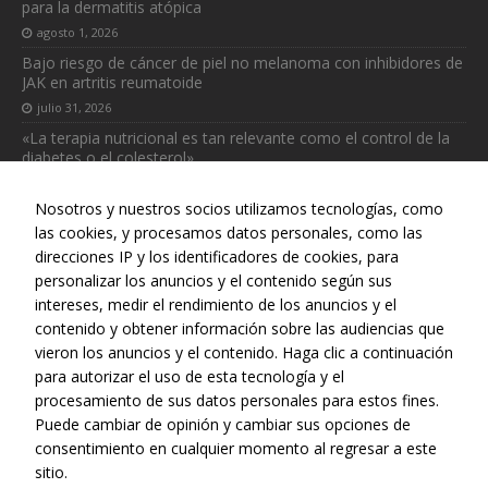
para la dermatitis atópica
agosto 1, 2026
Bajo riesgo de cáncer de piel no melanoma con inhibidores de
JAK en artritis reumatoide
julio 31, 2026
«La terapia nutricional es tan relevante como el control de la
diabetes o el colesterol»
julio 31, 2026
Nosotros y nuestros socios utilizamos tecnologías, como
las cookies, y procesamos datos personales, como las
direcciones IP y los identificadores de cookies, para
personalizar los anuncios y el contenido según sus
intereses, medir el rendimiento de los anuncios y el
Web realizada con el patrocinio del Centro Español de Derechos
contenido y obtener información sobre las audiencias que
Reprográficos
vieron los anuncios y el contenido. Haga clic a continuación
para autorizar el uso de esta tecnología y el
procesamiento de sus datos personales para estos fines.
Puede cambiar de opinión y cambiar sus opciones de
consentimiento en cualquier momento al regresar a este
sitio.