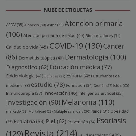
NUBE DE ETIQUETAS
Atención primaria
AEDV
(35)
Alopecia
(30)
Asma
(30)
(106)
Atención primaria de salud
(40)
Biomarcadores
(31)
COVID-19
(130)
Cáncer
Calidad de vida
(45)
Dermatología
(100)
(86)
Dermatitis atópica
(40)
Educación médica
(77)
Diagnóstico
(62)
España
(48)
Epidemiología
(41)
Estudiantes de
Epilepsia
(27)
estudio
(78)
Ictus
(35)
medicina
(33)
Formación
(34)
Gestión
(27)
Innovación
(46)
Inmunoterapia
(37)
Inteligencia artificial
(35)
Melanoma
(110)
Investigación
(90)
Obesidad
Niños
(31)
mercado
(28)
Mortalidad
(28)
Multiple sclerosis
(30)
Psoriasis
Piel
(62)
Pediatría
(53)
(35)
Prevención
(34)
Revista
(214)
(129)
SARS-
Salud mental
(32)