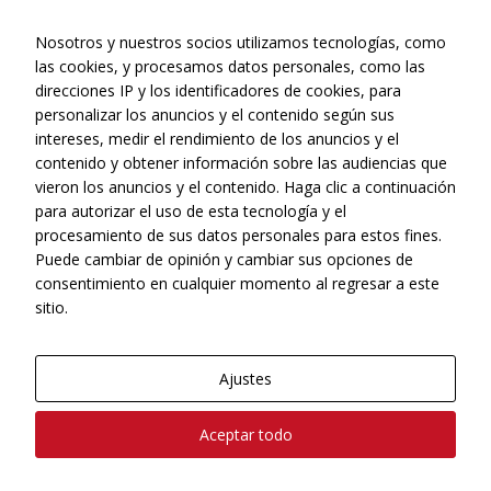
julio 31, 2026
Nosotros y nuestros socios utilizamos tecnologías, como
las cookies, y procesamos datos personales, como las
direcciones IP y los identificadores de cookies, para
personalizar los anuncios y el contenido según sus
intereses, medir el rendimiento de los anuncios y el
Web realizada con el patrocinio del Centro Español de Derechos
contenido y obtener información sobre las audiencias que
Reprográficos
vieron los anuncios y el contenido. Haga clic a continuación
para autorizar el uso de esta tecnología y el
procesamiento de sus datos personales para estos fines.
Puede cambiar de opinión y cambiar sus opciones de
consentimiento en cualquier momento al regresar a este
sitio.
Ajustes
© Copyright, 2022 - CONEQTIA.
Aceptar todo
Diseño y desarrollo web
NIOXLAN GLOBAL
Política de privacidad
Necesarias