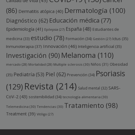
Calidad de vida
(45)
Dermatología
(100)
(86)
Dermatitis atópica
(40)
Educación médica
(77)
Diagnóstico
(62)
España
(48)
Epidemiología
(41)
Estudiantes de
Epilepsia
(27)
estudio
(78)
Ictus
(35)
medicina
(33)
Formación
(34)
Gestión
(27)
Innovación
(46)
Inmunoterapia
(37)
Inteligencia artificial
(35)
Melanoma
(110)
Investigación
(90)
Obesidad
Niños
(31)
mercado
(28)
Mortalidad
(28)
Multiple sclerosis
(30)
Psoriasis
Piel
(62)
Pediatría
(53)
(35)
Prevención
(34)
Revista
(214)
(129)
SARS-
Salud mental
(32)
CoV-2
(43)
sostenibilidad
(34)
tecnología alimentaria
(30)
Tratamiento
(98)
Telemedicina
(30)
Tendencias
(30)
Treatment
(39)
Vitíligo
(27)